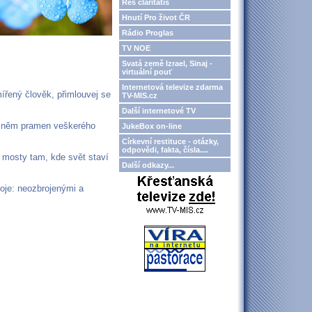
Res claritatis
Hnutí Pro život ČR
Rádio Proglas
TV NOE
Svatá země Izrael, Sinaj -
virtuální pouť
Internetová televize zdarma
smířený člověk, přimlouvej se
TV-MIS.cz
Další internetové TV
 v něm pramen veškerého
JukeBox on-line
Církevní restituce - otázky,
odpovědi, fakta, čísla....
t mosty tam, kde svět staví
Další odkazy...
koje: neozbrojenými a