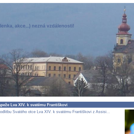
enka, akce...) nezná vzdálenosti!
apeže Lva XIV. k svatému Františkovi
dlitbu Svatého otce Lva XIV. k svatému Františkovi z Assisi...