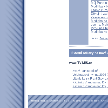
Můj Pane a
Modlitba k 
Litanie k Pa
Děkuji ti z
Zasvěcení r
Modlitba za 
Jen Ty, Mat
Vyrvi nás 
Modlitba ke 
| Autor:
Anička 
Externí odkazy na nová o
www.TV-MIS.cz
::
Svatý Patriku (píseň)
::
Velehradská hymna 2026 (H
::
Litanie ke sv. Františkovi z A
::
Kázání z Vranova nad Dyjí 
::
Kázání z Vranova nad Dyjí 
Hosting zajištuje
apoštolát A.M.I.M.S.
, na jehož činnosti se podílí
FATY