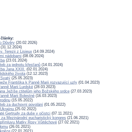
 články:
o Důvěry
(20.02.2026)
(31.12.2024)
v. Terezii z Lisieux
(14.09.2024)
ými nádobami
(08.09.2024)
tba
(23.01.2024)
teb za jednotu křesťanů
(14.01.2024)
tba Jana XXIII.
(02.01.2024)
lidského života
(12.12.2023)
 Svatý
(25.05.2023)
peže Františka k Panně Marii rozvazující uzly
(01.04.2023)
Panně Marii Lurdské
(28.03.2023)
ána Ježíše ctitelům jeho Božského srdce
(27.03.2023)
Panně Marii Bolestné
(16.03.2023)
rodinu
(15.05.2022)
teb za duchovní povolání
(01.05.2022)
 Ukrajinu
(25.02.2022)
té Gertrudy za duše v očistci
(07.11.2021)
za Mezinárodní eucharistický kongres
(21.06.2021)
 přímluvu Matky Rosy Vůjtěchové
(27.02.2021)
domu
(26.01.2021)
 kněze
(22.01.2021)