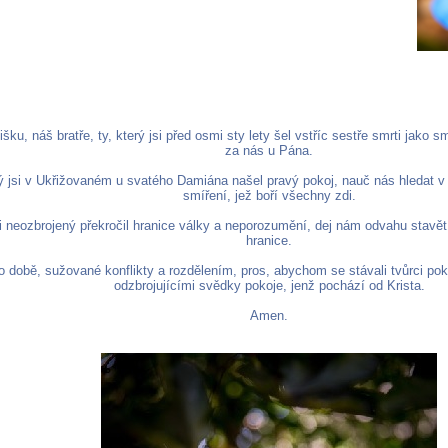
šku, náš bratře, ty, který jsi před osmi sty lety šel vstříc sestře smrti jako 
za nás u Pána.
rý jsi v Ukřižovaném u svatého Damiána našel pravý pokoj, nauč nás hledat
smíření, jež boří všechny zdi.
si neozbrojený překročil hranice války a neporozumění, dej nám odvahu stavě
hranice.
o době, sužované konflikty a rozdělením, pros, abychom se stávali tvůrci po
odzbrojujícími svědky pokoje, jenž pochází od Krista.
Amen.