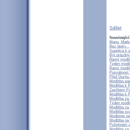
Sdílet
Související
Maria, Matk
Bez lásky...
Supplica k s
Být prázdn
Ranní modli
Týden modli
Ranní modli
Posvátnost 
Přijď Duchu
Modlitba pa
Modlitba k 
Zaslíbení P
Modlitba k 
Modlitba za 
Týden modli
Modlitba za
Modlitba sva
Modleme se 
Modlitba na
Požehnání 
Modlitba za