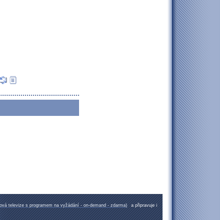
etová televize s programem na vyžádání - on-demand - zdarma)
a připravuje i