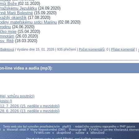
 můj Bože
(02.11.2020)
Pražskému Jezulátku
(24.09.2020)
nně Marii Bolestné
(15.09.2020)
a každý okamžik
(17.08.2020)
odiny mateřskému srdci Mariinu
(02.08.2020)
rodinu
(24.06.2020)
ičko moje
(15.04.2020)
temnotám
(26.03.2020)
sv. Ritě
(18.03.2020)
Balintová
| Vydáno dne 15. 01. 2026 | 935 přečtení |
Počet komentářů
: 0 |
Přidat komentář
|
n-line videa a audia (mp3):
ej, vzhůru poutníci)
ssisi ()
12. 7. 2026 (15. neděle v mezidobí)
28. 6. 2026 (13. neděle v mezidobí)
Tento web site byl vytvořen prostřednictvím
phpRS
- redakčního systému napsaného v PHP jazyce.
M
a
Misionáři obláti P. Marie Neposkvrněné (OMI)
. Provozuje též
TV-MIS.cz (on-line křesťanská intern
TV-MIS.com
v
ukrajinštině
,
ruštine
a
běloruštině
.
Obsah tohoto webu je volně šiřitelný, není-li někde stanoveno jinak.