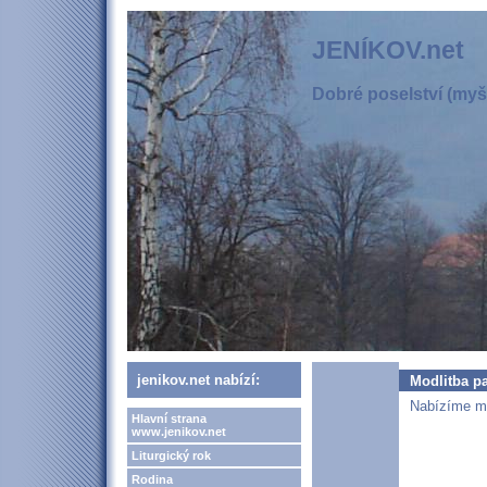
JENÍKOV.net
Dobré poselství (myšl
jenikov.net nabízí:
Modlitba p
Nabízíme mo
Hlavní strana
www.jenikov.net
Liturgický rok
Rodina