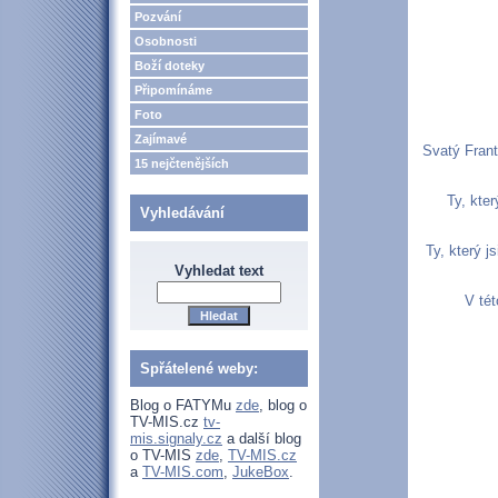
Pozvání
Osobnosti
Boží doteky
Připomínáme
Foto
Zajímavé
Svatý Franti
15 nejčtenějších
Ty, kte
Vyhledávání
Ty, který j
Vyhledat text
V tét
Spřátelené weby:
Blog o FATYMu
zde
, blog o
TV-MIS.cz
tv-
mis.signaly.cz
a další blog
o TV-MIS
zde
,
TV-MIS.cz
a
TV-MIS.com
,
JukeBox
.