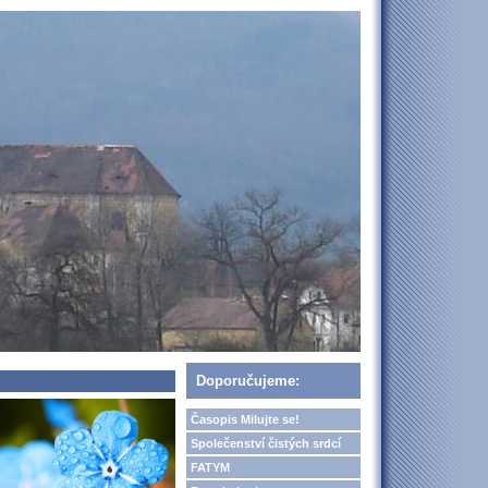
Doporučujeme:
Časopis Milujte se!
Společenství čistých srdcí
FATYM