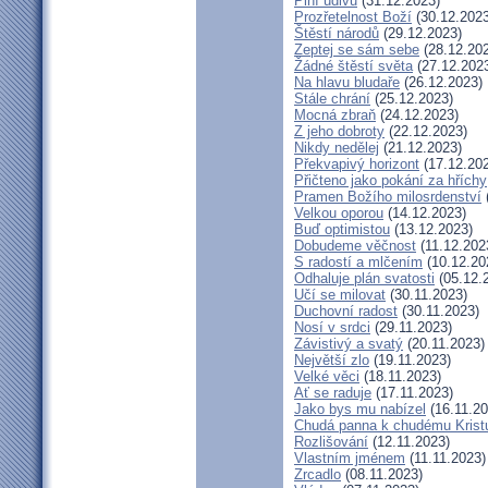
Plní údivu
(31.12.2023)
Prozřetelnost Boží
(30.12.2023
Štěstí národů
(29.12.2023)
Zeptej se sám sebe
(28.12.20
Žádné štěstí světa
(27.12.202
Na hlavu bludaře
(26.12.2023)
Stále chrání
(25.12.2023)
Mocná zbraň
(24.12.2023)
Z jeho dobroty
(22.12.2023)
Nikdy nedělej
(21.12.2023)
Překvapivý horizont
(17.12.20
Přičteno jako pokání za hříchy
Pramen Božího milosrdenství
Velkou oporou
(14.12.2023)
Buď optimistou
(13.12.2023)
Dobudeme věčnost
(11.12.202
S radostí a mlčením
(10.12.20
Odhaluje plán svatosti
(05.12.
Učí se milovat
(30.11.2023)
Duchovní radost
(30.11.2023)
Nosí v srdci
(29.11.2023)
Závistivý a svatý
(20.11.2023)
Největší zlo
(19.11.2023)
Velké věci
(18.11.2023)
Ať se raduje
(17.11.2023)
Jako bys mu nabízel
(16.11.20
Chudá panna k chudému Krist
Rozlišování
(12.11.2023)
Vlastním jménem
(11.11.2023)
Zrcadlo
(08.11.2023)