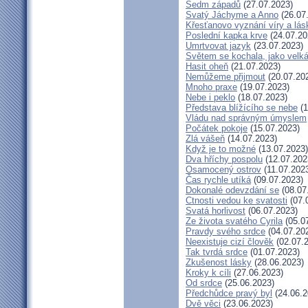
Sedm západů
(27.07.2023)
Svatý Jáchyme a Anno
(26.07
Křesťanovo vyznání víry a lás
Poslední kapka krve
(24.07.20
Umrtvovat jazyk
(23.07.2023)
Světem se kochala, jako velká
Hasit oheň
(21.07.2023)
Nemůžeme přijmout
(20.07.20
Mnoho praxe
(19.07.2023)
Nebe i peklo
(18.07.2023)
Představa blížícího se nebe
(1
Vládu nad správným úmyslem
Počátek pokoje
(15.07.2023)
Zlá vášeň
(14.07.2023)
Když je to možné
(13.07.2023)
Dva hříchy pospolu
(12.07.202
Osamocený ostrov
(11.07.202
Čas rychle utíká
(09.07.2023)
Dokonalé odevzdání se
(08.07
Ctnosti vedou ke svatosti
(07.
Svatá horlivost
(06.07.2023)
Ze života svatého Cyrila
(05.0
Pravdy svého srdce
(04.07.20
Neexistuje cizí člověk
(02.07.
Tak tvrdá srdce
(01.07.2023)
Zkušenost lásky
(28.06.2023)
Kroky k cíli
(27.06.2023)
Od srdce
(25.06.2023)
Předchůdce pravý byl
(24.06.2
Dvě věci
(23.06.2023)