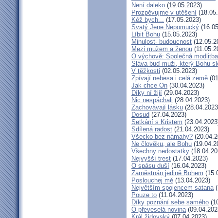
Není daleko
(19.05.2023)
Prozpěvujme v utěšení
(18.05
Kéž bych...
(17.05.2023)
Svatý Jene Nepomucký
(16.05
Líbit Bohu
(15.05.2023)
Minulost- budoucnost
(12.05.2
Mezi mužem a ženou
(11.05.2
O výchově: Společná modlitba 
Sláva buď muži, který Bohu sl
V těžkosti
(02.05.2023)
Zpívají nebesa i celá země
(01
Jak chce On
(30.04.2023)
Díky ní žijí
(29.04.2023)
Nic nespáchali
(28.04.2023)
Zachovávají lásku
(28.04.2023
Dosud
(27.04.2023)
Setkání s Kristem
(23.04.2023
Sdílená radost
(21.04.2023)
Všecko bez námahy?
(20.04.2
Ne člověku, ale Bohu
(19.04.2
Všechny nedostatky
(18.04.20
Nejvyšší trest
(17.04.2023)
O spásu duší
(16.04.2023)
Zaměstnán jedině Bohem
(15.
Poslouchej mě
(13.04.2023)
Největším spojencem satana
(
Pouze to
(11.04.2023)
Díky poznání sebe samého
(10
Ó převeselá novina
(09.04.202
Král židovský
(07.04.2023)