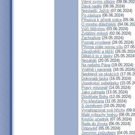
Věrný svým slibům
(09.06.202
Dává naději
(08.06.2024)
Nejsladší Ježíši
(07.06.2024)
Po zásluze
(06.06.2024)
Přispívá k očistě srdce
(05.06
O mnoho důležitější
(04.06.20
Vůči bližnímu
(03.06.2024)
Zvláštní milosti
(02.06.2024)
Zachraňuje
(29.05.2024)
Poznat vyvolené
(28.05.2024)
Přijímá stále novou sílu
(27.05
Závažnější a těžší
(26.05.2024
Děláš-li to z lásky
(25.05.2024
Nezahálí
(20.05.2024)
Na našeho Pána
(19.05.2024)
Vnitřně i navenek
(18.05.2024)
Neobjevil ve skutcích
(17.05.2
Dokonalá láska
(16.05.2024)
Uspokojují sebelásku
(15.05.2
Pravý misionář
(14.05.2024)
Jako zahrada
(13.05.2024)
Důvěřujte Bohu
(12.05.2024)
Pro křesťana
(11.05.2024)
S úsměvem
(10.05.2024)
Vynahrazovat své hříchy
(09.0
Malé výbuchy hněvu
(08.05.20
Kristův učedník
(07.05.2024)
Rada do života
(06.05.2024)
Odpověď
(05.05.2024)
Jemným způsobem
(04.05.202