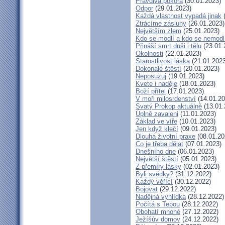
Pravdivá pokora
(30.01.2023)
Odpor
(29.01.2023)
Každá vlastnost vypadá jinak
(
Ztrácíme zásluhy
(26.01.2023)
Největším zlem
(25.01.2023)
Kdo se modlí a kdo se nemodl
Přináší smrt duši i tělu
(23.01.
Okolnosti
(22.01.2023)
Starostlivost láska
(21.01.2023
Dokonalé štěstí
(20.01.2023)
Neposuzuj
(19.01.2023)
Kvete i naděje
(18.01.2023)
Boží přítel
(17.01.2023)
V moři milosrdenství
(14.01.20
Svatý Prokop aktuálně
(13.01.
Úplně zavaleni
(11.01.2023)
Základ ve víře
(10.01.2023)
Jen když klečí
(09.01.2023)
Dlouhá životní praxe
(08.01.20
Co je třeba dělat
(07.01.2023)
Dnešního dne
(06.01.2023)
Největší štěstí
(05.01.2023)
Z přemíry lásky
(02.01.2023)
Byli svědky?
(31.12.2022)
Každý věřící
(30.12.2022)
Bojovat
(29.12.2022)
Nadějná vyhlídka
(28.12.2022)
Počítá s Tebou
(28.12.2022)
Obohatí mnohé
(27.12.2022)
Ježíšův domov
(24.12.2022)