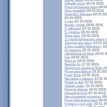
Odhodili strach
(05.03.2023)
Pravá křesťanská láska
(04.03
Abys nepodlehl
(03.03.2023)
Opravdoví křesťané
(02.03.20
(01.03.2023)
V nitru
(01.03.2023)
Moudrý člověk
(28.02.2023)
S vděčností
(27.02.2023)
S výjimkou
(26.02.2023)
Škola lásky
(25.02.2023)
12 stupňů křesťanské pokory
(
Všechna jeho práce
(23.02.20
Z listu svatého Klementa I.
(22
Až narostou
(21.02.2023)
Zakořeňovat do Boha
(20.02.2
Vše
(19.02.2023)
Dívej se
(18.02.2023)
Nemůže žít
(17.02.2023)
Náchylnost obviňovat Boha
(16
Pevně přesvědčeni
(15.02.202
Pojetí Boha
(14.02.2023)
Nesnadná a obětavá
(13.02.20
Předat je duši
(12.02.2023)
Jitřenko spásy
(11.02.2023)
Pokorně přijímají
(10.02.2023)
Opravdová lítost
(07.02.2023)
Nevyčerpatelné požehnání
(05
Pravá křesťanská láska
(04.02
Vypravuj o své práci
(31.01.20