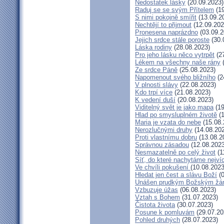
Nedostatek lásky
(20.09.2023)
Raduj se se svým Přítelem
(19
S nimi pokojně smířit
(13.09.2
Nechtějí to přijmout
(12.09.202
Pronesena naprázdno
(03.09.2
Jejich srdce stále poroste
(30.
Láska rodiny
(28.08.2023)
Pro jeho lásku něco vytrpět
(27
Lékem na všechny naše rány
(
Ze srdce Páně
(25.08.2023)
Napomenout svého bližního
(2
V plnosti slávy
(22.08.2023)
Kdo trpí více
(21.08.2023)
K vedení duší
(20.08.2023)
Viditelný svět je jako mapa
(19
Hlad po smysluplném životě
(1
Maria je vzata do nebe
(15.08.
Nerozlučnými druhy
(14.08.20
Proti vlastnímu dobru
(13.08.2
Správnou zásadou
(12.08.2023
Nesmazatelně po celý život
(1
Síť, do které nachytáme nejví
Ve chvíli pokušení
(10.08.2023
Hledat jen čest a slávu Boží
(0
Unášen prudkým Božským žá
Vzbuzuje úžas
(06.08.2023)
Vztah s Bohem
(31.07.2023)
Čistota života
(30.07.2023)
Posune k pomluvám
(29.07.20
Pohled druhých
(28.07.2023)