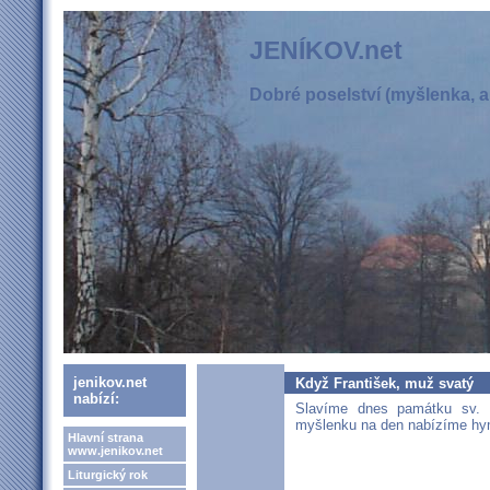
JENÍKOV.net
Dobré poselství (myšlenka, ak
jenikov.net
Když František, muž svatý
nabízí:
Slavíme dnes památku sv. F
myšlenku na den nabízíme hym
Hlavní strana
www.jenikov.net
Liturgický rok