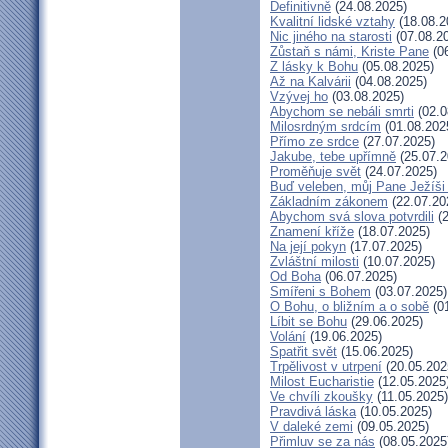
Definitivně
(24.08.2025)
Kvalitní lidské vztahy
(18.08.2
Nic jiného na starosti
(07.08.2
Zůstaň s námi, Kriste Pane
(06
Z lásky k Bohu
(05.08.2025)
Až na Kalvárii
(04.08.2025)
Vzývej ho
(03.08.2025)
Abychom se nebáli smrti
(02.0
Milosrdným srdcím
(01.08.202
Přímo ze srdce
(27.07.2025)
Jakube, tebe upřímně
(25.07.2
Proměňuje svět
(24.07.2025)
Buď veleben, můj Pane Ježíši 
Základním zákonem
(22.07.20
Abychom svá slova potvrdili
(2
Znamení kříže
(18.07.2025)
Na její pokyn
(17.07.2025)
Zvláštní milosti
(10.07.2025)
Od Boha
(06.07.2025)
Smířeni s Bohem
(03.07.2025)
O Bohu, o bližním a o sobě
(01
Líbit se Bohu
(29.06.2025)
Volání
(19.06.2025)
Spatřit svět
(15.06.2025)
Trpělivost v utrpení
(20.05.202
Milost Eucharistie
(12.05.2025
Ve chvíli zkoušky
(11.05.2025)
Pravdivá láska
(10.05.2025)
V daleké zemi
(09.05.2025)
Přimluv se za nás
(08.05.2025