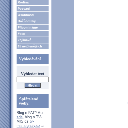
Rodina
Pozvání
Osobnosti
Boží doteky
Připomínáme
Foto
Zajímavé
15 nejčtenějších
Vyhledávání
Vyhledat text
Spřátelené
weby:
Blog o FATYMu
zde
, blog o TV-
MIS.cz
tv-
mis.signaly.cz
a