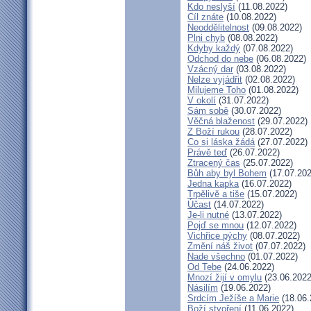
Kdo neslyší
(11.08.2022)
Cíl znáte
(10.08.2022)
Neoddělitelnost
(09.08.2022)
Plni chyb
(08.08.2022)
Kdyby každý
(07.08.2022)
Odchod do nebe
(06.08.2022)
Vzácný dar
(03.08.2022)
Nelze vyjádřit
(02.08.2022)
Milujeme Toho
(01.08.2022)
V okolí
(31.07.2022)
Sám sobě
(30.07.2022)
Věčná blaženost
(29.07.2022)
Z Boží rukou
(28.07.2022)
Co si láska žádá
(27.07.2022)
Právě teď
(26.07.2022)
Ztracený čas
(25.07.2022)
Bůh aby byl Bohem
(17.07.202
Jedna kapka
(16.07.2022)
Trpělivě a tiše
(15.07.2022)
Účast
(14.07.2022)
Je-li nutné
(13.07.2022)
Pojď se mnou
(12.07.2022)
Vichřice pýchy
(08.07.2022)
Změní náš život
(07.07.2022)
Nade všechno
(01.07.2022)
Od Tebe
(24.06.2022)
Mnozí žijí v omylu
(23.06.2022
Násilím
(19.06.2022)
Srdcím Ježíše a Marie
(18.06.
Boží stvoření
(11.06.2022)