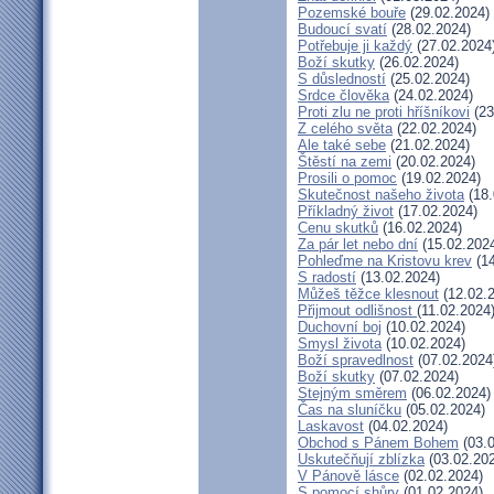
Pozemské bouře
(29.02.2024)
Budoucí svatí
(28.02.2024)
Potřebuje ji každý
(27.02.2024
Boží skutky
(26.02.2024)
S důsledností
(25.02.2024)
Srdce člověka
(24.02.2024)
Proti zlu ne proti hříšníkovi
(23
Z celého světa
(22.02.2024)
Ale také sebe
(21.02.2024)
Štěstí na zemi
(20.02.2024)
Prosili o pomoc
(19.02.2024)
Skutečnost našeho života
(18.
Příkladný život
(17.02.2024)
Cenu skutků
(16.02.2024)
Za pár let nebo dní
(15.02.202
Pohleďme na Kristovu krev
(14
S radostí
(13.02.2024)
Můžeš těžce klesnout
(12.02.
Přijmout odlišnost
(11.02.2024
Duchovní boj
(10.02.2024)
Smysl života
(10.02.2024)
Boží spravedlnost
(07.02.2024
Boží skutky
(07.02.2024)
Stejným směrem
(06.02.2024)
Čas na sluníčku
(05.02.2024)
Laskavost
(04.02.2024)
Obchod s Pánem Bohem
(03.0
Uskutečňují zblízka
(03.02.20
V Pánově lásce
(02.02.2024)
S pomocí shůry
(01.02.2024)