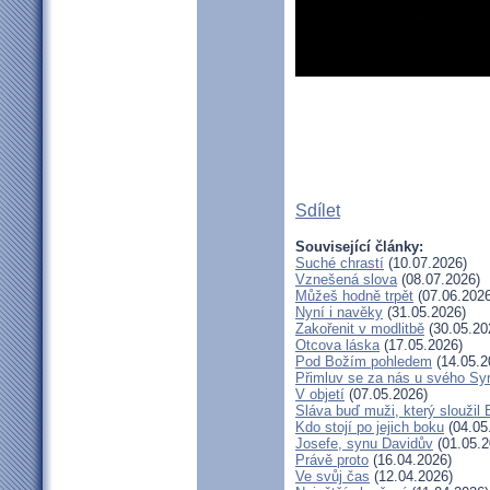
Sdílet
Související články:
Suché chrastí
(10.07.2026)
Vznešená slova
(08.07.2026)
Můžeš hodně trpět
(07.06.2026
Nyní i navěky
(31.05.2026)
Zakořenit v modlitbě
(30.05.20
Otcova láska
(17.05.2026)
Pod Božím pohledem
(14.05.2
Přimluv se za nás u svého Sy
V objetí
(07.05.2026)
Sláva buď muži, který sloužil
Kdo stojí po jejich boku
(04.05
Josefe, synu Davidův
(01.05.2
Právě proto
(16.04.2026)
Ve svůj čas
(12.04.2026)