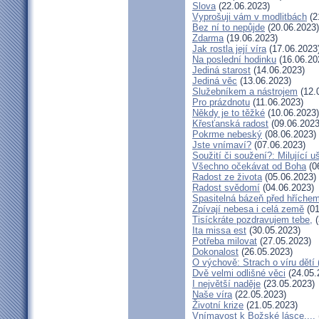
Slova
(22.06.2023)
Vyprošuji vám v modlitbách
(2
Bez ní to nepůjde
(20.06.2023)
Zdarma
(19.06.2023)
Jak rostla její víra
(17.06.2023
Na poslední hodinku
(16.06.20
Jediná starost
(14.06.2023)
Jediná věc
(13.06.2023)
Služebníkem a nástrojem
(12.
Pro prázdnotu
(11.06.2023)
Někdy je to těžké
(10.06.2023)
Křesťanská radost
(09.06.2023
Pokrme nebeský
(08.06.2023)
Jste vnímaví?
(07.06.2023)
Soužití či soužení?: Milující u
Všechno očekávat od Boha
(0
Radost ze života
(05.06.2023)
Radost svědomí
(04.06.2023)
Spasitelná bázeň před hříche
Zpívají nebesa i celá země
(01
Tisíckráte pozdravujem tebe,
(
Ita missa est
(30.05.2023)
Potřeba milovat
(27.05.2023)
Dokonalost
(26.05.2023)
O výchově: Strach o víru dětí (
Dvě velmi odlišné věci
(24.05.
I největší naděje
(23.05.2023)
Naše víra
(22.05.2023)
Životní krize
(21.05.2023)
Vnímavost k Božské lásce....