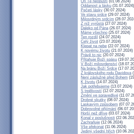
On Tě neopustí
(01.08.2024)
Oddanost a lásku
(31.07.2024)
Pečetí lásky
(30.07.2024)
Ve stavu srdce
(29.07.2024)
Milosrdným srdcím
(28.07.202
Z níž vyrůstá
(27.07.2024)
Daleko od Pána
(26.07.2024)
Máme všechno
(25.07.2024)
Ten rozdíl
(24.07.2024)
Celý život
(23.07.2024)
Klepat na nebe
(22.07.2024)
K novému životu
(21.07.2024)
Právě to nic
(20.07.2024)
Přitahuje Boží spásu
(19.07.20
V Boží milosrdenství
(18.07.2
Na bránu Boží Srdce
(17.07.20
Z královského rodu Davidova
(
Není záslužné před Bohem
(15
K životu
(14.07.2024)
Jak potřebujeme
(13.07.2024)
S trpělivostí
(12.07.2024)
Změní ve spravedlivé
(11.07.2
Drobné skutky
(08.07.2024)
Laskavým způsobem
(07.07.2
Dobrovolné přijímání
(06.07.20
Horší než dříve
(03.07.2024)
Konal v poslušnosti
(22.06.202
Zachraňuje
(12.06.2024)
Vše překonat
(11.06.2024)
Jediný všední hřích
(10.06.202