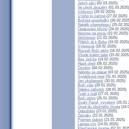
Jejich věci
(02.03.2025)
Ve chvíli zkoušky
(01.03.2025
Vítězství
(28.02.2025)
U toho to začíná
(27.02.2025)
Božské prostředky
(26.02.202
Natolik všemohoucí
(25.02.20
Opakování hříchů
(24.02.2025
Nosíme na prsou
(22.02.2025)
Sklíčenost
(21.02.2025)
Přiblíží tě k Bohu
(19.02.2025)
Vybojovat
(18.02.2025)
Rozsah Boží péče
(16.02.2025
Všude kolem tebe
(15.02.2025
Bez Ježíše
(14.02.2025)
Hasit oheň
(05.02.2025)
Ozvěny
(04.02.2025)
Nebojte se plakat
(03.02.2025)
Synáčkové moji
(31.01.2025)
Jen zkušeností
(30.01.2025)
Boží vůle
(29.01.2025)
Daleko zářivější
(28.01.2025)
Tváří v tvář
(27.01.2025)
Boží slovo
(26.01.2025)
Svatý Pavel, vyvolený
(25.01.
Úvod do zbožného života
(24.
Odpuštění
(23.01.2025)
Zázraky
(22.01.2025)
Pramen radosti
(21.01.2025)
Lampa víry
(14.01.2025)
Křesťanské mumie
(07.01.202