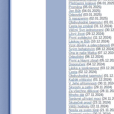
Přešťastní králové
(06.01.2025
Proměna
(05.01.2025)
Jen Bůh
(04.01.2025)
Odpověď
(03.01.2025)
S nasazením
(02.01.2025)
Obdivuhodné tajemství
(01.01
Cesta ke změně
(31.12.2024)
Věčný Syn jednorozený
(30.12
Lživý život
(29.12.2024)
První svědectví
(11.12.2024)
Láskou je Bůh
(10.12.2024)
Vzor důvěry a odevzdanosti
(0
Svým bohatstvím
(08.12.2024
Ona je naše Matka
(07.12.202
Odpuštění
(06.12.2024)
První a hlavní zbraň
(05.12.20
Doporučení
(04.12.2024)
Láska a spokojenost
(03.12.20
Cesta
(02.12.2024)
Obdivuhodné tajemství
(01.12
Každé vítězství
(01.12.2024)
V Jeho přítomnosti
(30.11.202
Skvosty a cetky
(29.11.2024)
Za všechno děkovat
(28.11.20
Mnoho dát
(27.11.2024)
Správné užívání moci
(24.11.2
Skutečně prosil
(23.11.2024)
Větší hodnotu
(22.11.2024)
Nosila ve svém lůně
(21.11.20
Znamení spásy
(20.11.2024)