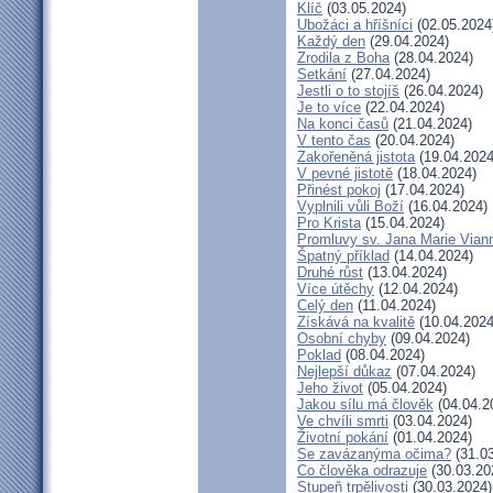
Klíč
(03.05.2024)
Ubožáci a hříšníci
(02.05.2024
Každý den
(29.04.2024)
Zrodila z Boha
(28.04.2024)
Setkání
(27.04.2024)
Jestli o to stojíš
(26.04.2024)
Je to více
(22.04.2024)
Na konci časů
(21.04.2024)
V tento čas
(20.04.2024)
Zakořeněná jistota
(19.04.2024
V pevné jistotě
(18.04.2024)
Přinést pokoj
(17.04.2024)
Vyplnili vůli Boží
(16.04.2024)
Pro Krista
(15.04.2024)
Promluvy sv. Jana Marie Viann
Špatný příklad
(14.04.2024)
Druhé růst
(13.04.2024)
Více útěchy
(12.04.2024)
Celý den
(11.04.2024)
Získává na kvalitě
(10.04.2024
Osobní chyby
(09.04.2024)
Poklad
(08.04.2024)
Nejlepší důkaz
(07.04.2024)
Jeho život
(05.04.2024)
Jakou sílu má člověk
(04.04.2
Ve chvíli smrti
(03.04.2024)
Životní pokání
(01.04.2024)
Se zavázanýma očima?
(31.03
Co člověka odrazuje
(30.03.20
Stupeň trpělivosti
(30.03.2024)