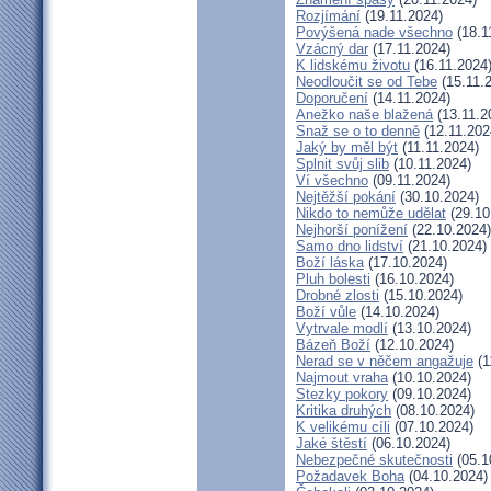
Rozjímání
(19.11.2024)
Povýšená nade všechno
(18.1
Vzácný dar
(17.11.2024)
K lidskému životu
(16.11.2024
Neodloučit se od Tebe
(15.11.
Doporučení
(14.11.2024)
Anežko naše blažená
(13.11.2
Snaž se o to denně
(12.11.202
Jaký by měl být
(11.11.2024)
Splnit svůj slib
(10.11.2024)
Ví všechno
(09.11.2024)
Nejtěžší pokání
(30.10.2024)
Nikdo to nemůže udělat
(29.10
Nejhorší ponížení
(22.10.2024)
Samo dno lidství
(21.10.2024)
Boží láska
(17.10.2024)
Pluh bolesti
(16.10.2024)
Drobné zlosti
(15.10.2024)
Boží vůle
(14.10.2024)
Vytrvale modlí
(13.10.2024)
Bázeň Boží
(12.10.2024)
Nerad se v něčem angažuje
(1
Najmout vraha
(10.10.2024)
Stezky pokory
(09.10.2024)
Kritika druhých
(08.10.2024)
K velikému cíli
(07.10.2024)
Jaké štěstí
(06.10.2024)
Nebezpečné skutečnosti
(05.1
Požadavek Boha
(04.10.2024)