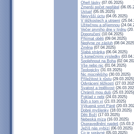
Oheň lásky
(07.05.2025)
Zmenši počet nepřátel
(06.05.
Ustup!
(05.05.2025)
Nejvyšší úctu
(04.05.2025)
V těžkostech a utrpení
(25.04.
Užitečnou a příjemnou
(24.04.
Večer prvního dne v týdnu
(20.
Doporučení
(10.04.2025)
Přijímat oběti
(09.04.2025)
Neplyne ze zásluh
(08.04.2025
Změna
(07.04.2025)
Slabá stránka
(06.04.2025)
S konečnými výsledky
(03.04.
Spolehnout na Boha
(02.04.20
Vše nebo nic
(01.04.2025)
Teologicky
(31.03.2025)
Nic mocnějšího
(30.03.2025)
Příležitost k růstu
(29.03.2025
Odvrácení těžkostí
(27.03.202
Svatost a trpělivost
(26.03.202
Chráníš mou duši
(25.03.2025)
Poklad v nebi
(24.03.2025)
Bůh o tom ví
(21.03.2025)
Výkupná smrt Páně
(20.03.20
Dobré myšlenky
(18.03.2025)
Děti Boží
(17.03.2025)
Nebeská míza
(16.03.2025)
Ospravedlnění najdeš
(15.03.2
Ježíš nás vybízí
(06.03.2025)
Co je správné
(05.03.2025)