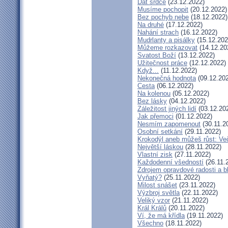
Dát srdce
(23.12.2022)
Musíme pochopit
(20.12.2022)
Bez pochyb nebe
(18.12.2022)
Na druhé
(17.12.2022)
Nahání strach
(16.12.2022)
Mudrlanty a pisálky
(15.12.202
Můžeme rozkazovat
(14.12.20
Svatost Boží
(13.12.2022)
Užitečnost práce
(12.12.2022)
Když...
(11.12.2022)
Nekonečná hodnota
(09.12.20
Cesta
(06.12.2022)
Na kolenou
(05.12.2022)
Bez lásky
(04.12.2022)
Záležitost jiných lidí
(03.12.20
Jak přemoci
(01.12.2022)
Nesmím zapomenout
(30.11.2
Osobní setkání
(29.11.2022)
Krokodýl aneb můžeš růst: Več
Největší láskou
(28.11.2022)
Vlastní zisk
(27.11.2022)
Každodenní všedností
(26.11.
Zdrojem opravdové radosti a b
Vyňatý?
(25.11.2022)
Milost snášet
(23.11.2022)
Výzbroj světla
(22.11.2022)
Veliký vzor
(21.11.2022)
Král Králů
(20.11.2022)
Ví, že má křídla
(19.11.2022)
Všechno
(18.11.2022)