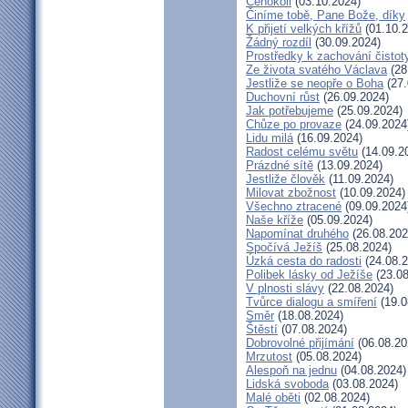
Čehokoli
(03.10.2024)
Činíme tobě, Pane Bože, díky
K přijetí velkých křížů
(01.10.2
Žádný rozdíl
(30.09.2024)
Prostředky k zachování čistot
Ze života svatého Václava
(28
Jestliže se neopře o Boha
(27.
Duchovní růst
(26.09.2024)
Jak potřebujeme
(25.09.2024)
Chůze po provaze
(24.09.2024
Lidu milá
(16.09.2024)
Radost celému světu
(14.09.2
Prázdné sítě
(13.09.2024)
Jestliže člověk
(11.09.2024)
Milovat zbožnost
(10.09.2024)
Všechno ztracené
(09.09.2024
Naše kříže
(05.09.2024)
Napomínat druhého
(26.08.202
Spočívá Ježíš
(25.08.2024)
Úzká cesta do radosti
(24.08.2
Polibek lásky od Ježíše
(23.08
V plnosti slávy
(22.08.2024)
Tvůrce dialogu a smíření
(19.0
Směr
(18.08.2024)
Štěstí
(07.08.2024)
Dobrovolné přijímání
(06.08.20
Mrzutost
(05.08.2024)
Alespoň na jednu
(04.08.2024)
Lidská svoboda
(03.08.2024)
Malé oběti
(02.08.2024)