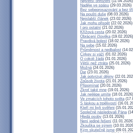
Největší ohrožení
(11.04.2026)
Naděje ve spásu
(29.03.2026)
Bez sebeprosazování a bez tří
Na poušti duše
(08.03.2026)
Nejslabší článek
(23.02.2026)
Jak mohu přispět
(22.02.2026)
I pro ostatní
(21.02.2026)
Křížová cesta
(20.02.2026)
Obrácení člověka
(19.02.2026)
Pravdivá bolest
(18.02.2026)
Na sebe
(15.02.2026)
Průměrnost a nedbalost
(14.02
Církev si váží
(01.02.2026)
O cokoli žádá
(31.01.2026)
Větší než ztráta
(25.01.2026)
Možná
(24.01.2026)
Dar
(23.01.2026)
Jak potvrzují dějiny
(22.01.202
Způsob života
(21.01.2026)
Připomínat
(20.01.2026)
Zkroť také mne
(19.01.2026)
Jak nejlépe umíte
(18.01.2026
Ve zmatcích tohoto světa
(17.
S láskou a trpělivostí
(16.01.2
Kteří mi byli svěřeni
(15.01.20
Společně následovali Pána
(14
Hledá osoby
(13.01.2026)
Není jediné řešení
(11.01.2026
Zkouška se sýrem
(10.01.2026
Kým skutečně jsme
(09.01.20