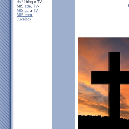
další blog o TV-
MIS
zde
,
TV-
MIS.cz
a
TV-
MIS.com
,
JukeBox
.