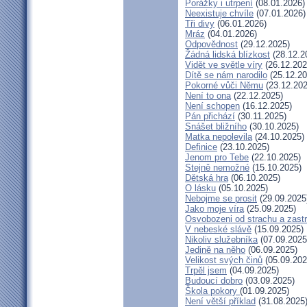
Porážky i utrpení
(08.01.2026)
Neexistuje chvíle
(07.01.2026)
Tři divy
(06.01.2026)
Mráz
(04.01.2026)
Odpovědnost
(29.12.2025)
Žádná lidská blízkost
(28.12.2
Vidět ve světle víry
(26.12.202
Dítě se nám narodilo
(25.12.20
Pokorné vůči Němu
(23.12.202
Není to ona
(22.12.2025)
Není schopen
(16.12.2025)
Pán přichází
(30.11.2025)
Snášet bližního
(30.10.2025)
Matka nepolevila
(24.10.2025)
Definice
(23.10.2025)
Jenom pro Tebe
(22.10.2025)
Stejně nemožné
(15.10.2025)
Dětská hra
(06.10.2025)
O lásku
(05.10.2025)
Nebojme se prosit
(29.09.2025
Jako moje víra
(25.09.2025)
Osvobozeni od strachu a zast
V nebeské slávě
(15.09.2025)
Nikoliv služebníka
(07.09.2025
Jedině na něho
(06.09.2025)
Velikost svých činů
(05.09.202
Trpěl jsem
(04.09.2025)
Budoucí dobro
(03.09.2025)
Škola pokory
(01.09.2025)
Není větší příklad
(31.08.2025