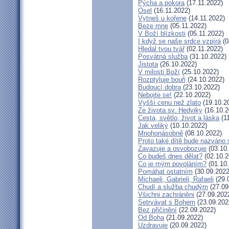
Pýcha a pokora
(17.11.2022)
Osel
(16.11.2022)
Vytneš u kořene
(14.11.2022)
Beze mne
(05.11.2022)
V Boží blízkosti
(05.11.2022)
I když se naše srdce vzpírá
(0
Hledal tvou tvář
(02.11.2022)
Posvátná služba
(31.10.2022)
Jistota
(26.10.2022)
V milosti Boží
(25.10.2022)
Rozptyluje bouři
(24.10.2022)
Budoucí dobra
(23.10.2022)
Nebojte se!
(22.10.2022)
Vyšší cenu než zlato
(19.10.2
Ze života sv. Hedviky
(16.10.2
Cesta, světlo, život a láska
(11
Jak veliký
(10.10.2022)
Mnohonásobně
(08.10.2022)
Proto také dítě bude nazváno 
Zavazuje a osvobozuje
(03.10
Co budeš dnes dělat?
(02.10.2
Co je mým povoláním?
(01.10
Pomáhat ostatním
(30.09.2022
Michaeli, Gabrieli, Rafaeli
(29.
Chudí a služba chudým
(27.09
Všichni zachráněni
(27.09.202
Setrvávat s Bohem
(23.09.202
Bez přičinění
(22.09.2022)
Od Boha
(21.09.2022)
Uzdravuje
(20.09.2022)