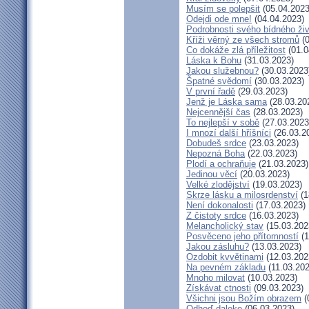
Musím se polepšit
(05.04.2023
Odejdi ode mne!
(04.04.2023)
Podrobnosti svého bídného ži
Kříži věrný ze všech stromů
(0
Co dokáže zlá příležitost
(01.0
Láska k Bohu
(31.03.2023)
Jakou služebnou?
(30.03.2023
Špatné svědomí
(30.03.2023)
V první řadě
(29.03.2023)
Jenž je Láska sama
(28.03.20
Nejcennější čas
(28.03.2023)
To nejlepší v sobě
(27.03.2023
I mnozí další hříšníci
(26.03.2
Dobudeš srdce
(23.03.2023)
Nepozná Boha
(22.03.2023)
Plodí a ochraňuje
(21.03.2023)
Jedinou věcí
(20.03.2023)
Velké zlodějství
(19.03.2023)
Skrze lásku a milosrdenství
(1
Není dokonalosti
(17.03.2023)
Z čistoty srdce
(16.03.2023)
Melancholický stav
(15.03.202
Posvěceno jeho přítomností
(1
Jakou zásluhu?
(13.03.2023)
Ozdobit kvvětinami
(12.03.202
Na pevném základu
(11.03.202
Mnoho milovat
(10.03.2023)
Získávat ctnosti
(09.03.2023)
Všichni jsou Božím obrazem
(
Odhoď daleko
(06.03.2023)