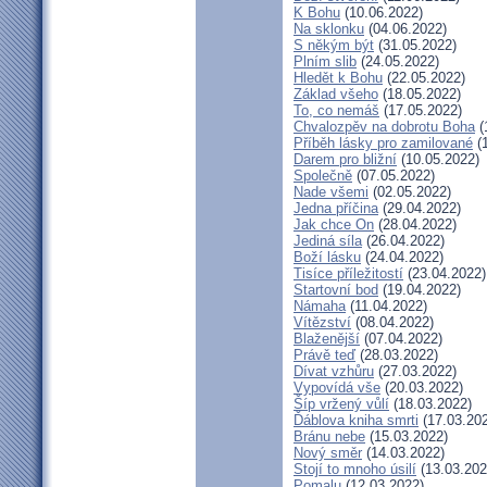
K Bohu
(10.06.2022)
Na sklonku
(04.06.2022)
S někým být
(31.05.2022)
Plním slib
(24.05.2022)
Hledět k Bohu
(22.05.2022)
Základ všeho
(18.05.2022)
To, co nemáš
(17.05.2022)
Chvalozpěv na dobrotu Boha
(
Příběh lásky pro zamilované
(1
Darem pro bližní
(10.05.2022)
Společně
(07.05.2022)
Nade všemi
(02.05.2022)
Jedna příčina
(29.04.2022)
Jak chce On
(28.04.2022)
Jediná síla
(26.04.2022)
Boží lásku
(24.04.2022)
Tisíce příležitostí
(23.04.2022)
Startovní bod
(19.04.2022)
Námaha
(11.04.2022)
Vítězství
(08.04.2022)
Blaženější
(07.04.2022)
Právě teď
(28.03.2022)
Dívat vzhůru
(27.03.2022)
Vypovídá vše
(20.03.2022)
Šíp vržený vůlí
(18.03.2022)
Ďáblova kniha smrti
(17.03.20
Bránu nebe
(15.03.2022)
Nový směr
(14.03.2022)
Stojí to mnoho úsilí
(13.03.202
Pomalu
(12.03.2022)