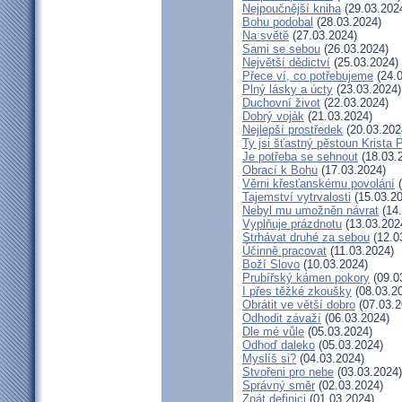
Nejpoučnější kniha
(29.03.202
Bohu podobal
(28.03.2024)
Na světě
(27.03.2024)
Sami se sebou
(26.03.2024)
Největší dědictví
(25.03.2024)
Přece ví, co potřebujeme
(24.0
Plný lásky a úcty
(23.03.2024)
Duchovní život
(22.03.2024)
Dobrý voják
(21.03.2024)
Nejlepší prostředek
(20.03.202
Ty jsi šťastný pěstoun Krista 
Je potřeba se sehnout
(18.03.
Obrací k Bohu
(17.03.2024)
Věrni křesťanskému povolání
(
Tajemství vytrvalosti
(15.03.20
Nebyl mu umožněn návrat
(14.
Vyplňuje prázdnotu
(13.03.202
Strhávat druhé za sebou
(12.0
Účinně pracovat
(11.03.2024)
Boží Slovo
(10.03.2024)
Prubířský kámen pokory
(09.0
I přes těžké zkoušky
(08.03.2
Obrátit ve větší dobro
(07.03.2
Odhodit závaží
(06.03.2024)
Dle mé vůle
(05.03.2024)
Odhoď daleko
(05.03.2024)
Myslíš si?
(04.03.2024)
Stvořeni pro nebe
(03.03.2024)
Správný směr
(02.03.2024)
Znát definici
(01.03.2024)