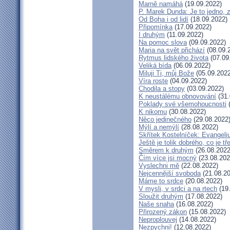
Marně namáhá
(19.09.2022)
P. Marek Dunda: Je to jedno, 
Od Boha i od lidí
(18.09.2022)
Připomínka
(17.09.2022)
I druhým
(11.09.2022)
Na pomoc slova
(09.09.2022)
Maria na svět přichází
(08.09.
Rytmus lidského života
(07.09
Veliká bída
(06.09.2022)
Miluji Ti, můj Bože
(05.09.2022
Víra roste
(04.09.2022)
Chodila a stopy
(03.09.2022)
K neustálému obnovování
(31.
Poklady své všemohoucnosti
(
K nikomu
(30.08.2022)
Něco jedinečného
(29.08.2022
Mýlí a nemýlí
(28.08.2022)
Skřítek Kostelníček: Evangeliu
Ještě je tolik dobrého, co je t
Směrem k druhým
(26.08.2022
Čím více jsi mocný
(23.08.202
Vyslechni mě
(22.08.2022)
Nejcennější svoboda
(21.08.20
Máme to srdce
(20.08.2022)
V mysli, v srdci a na rtech
(19
Sloužit druhým
(17.08.2022)
Naše snaha
(16.08.2022)
Přirozený zákon
(15.08.2022)
Neproplouvej
(14.08.2022)
Nezpychni!
(12.08.2022)