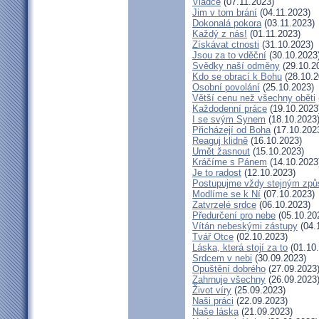
Vládce
(07.11.2023)
Jim v tom brání
(04.11.2023)
Dokonalá pokora
(03.11.2023)
Každý z nás!
(01.11.2023)
Získávat ctnosti
(31.10.2023)
Jsou za to vděční
(30.10.2023
Svědky naší odměny
(29.10.2
Kdo se obrací k Bohu
(28.10.2
Osobní povolání
(25.10.2023)
Větší cenu než všechny oběti
Každodenní práce
(19.10.2023
I se svým Synem
(18.10.2023
Přicházejí od Boha
(17.10.202
Reaguj klidně
(16.10.2023)
Umět žasnout
(15.10.2023)
Kráčíme s Pánem
(14.10.2023
Je to radost
(12.10.2023)
Postupujme vždy stejným zp
Modlíme se k Ní
(07.10.2023)
Zatvrzelé srdce
(06.10.2023)
Předurčení pro nebe
(05.10.20
Vítán nebeskými zástupy
(04.
Tvář Otce
(02.10.2023)
Láska, která stojí za to
(01.10
Srdcem v nebi
(30.09.2023)
Opuštění dobrého
(27.09.2023
Zahrnuje všechny
(26.09.2023
Život víry
(25.09.2023)
Naši práci
(22.09.2023)
Naše láska
(21.09.2023)