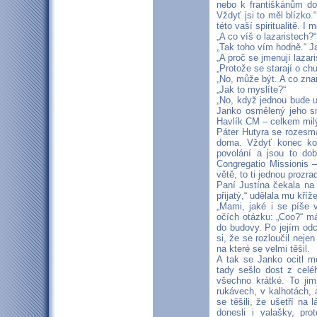
nebo k františkánům do
Vždyť jsi to měl blízko.
této vaší spiritualitě. I
„A co víš o lazaristech?“
„Tak toho vím hodně.“ J
„A proč se jmenují lazari
„Protože se starají o ch
„No, může být. A co zna
„Jak to myslíte?“
„No, když jednou bude 
Janko osmělený jeho s
Havlík CM – celkem milý
Páter Hutyra se rozesmá
doma. Vždyť konec kon
povolání a jsou to do
Congregatio Missionis –
větě, to ti jednou proz
Paní Justína čekala na
přijatý,“ udělala mu kří
„Mami, jaké i se píše 
očích otázku: „Coo?“ máv
do budovy. Po jejím odc
si, že se rozloučil neje
na které se velmi těšil.
A tak se Janko ocitl me
tady sešlo dost z celéh
všechno krátké. To jim
rukávech, v kalhotách, 
se těšili, že ušetří na l
donesli i valašky, pr