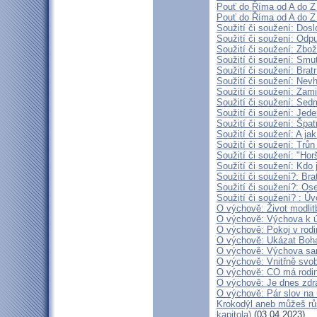
Pouť do Říma od A do Z (
Pouť do Říma od A do Z (
Soužití či soužení: Dosl
Soužití či soužení: Odpu
Soužití či soužení: Zbo
Soužití či soužení: Smu
Soužití či soužení: Brat
Soužití či soužení: Nevh
Soužití či soužení: Zam
Soužití či soužení: Sed
Soužití či soužení: Jed
Soužití či soužení: Špat
Soužití či soužení: A ja
Soužití či soužení: Trůn
Soužití či soužení: "Hor
Soužití či soužení: Kdo 
Soužití či soužení?: Bra
Soužití či soužení?: Ose
Soužití či soužení? : Úv
O výchově: Život modlitb
O výchově: Výchova k úc
O výchově: Pokoj v rodin
O výchově: Ukázat Boha 
O výchově: Výchova samo
O výchově: Vnitřně svobo
O výchově: CO má rodina 
O výchově: Je dnes zdr
O výchově: Pár slov na
Krokodýl aneb můžeš růs
kapitola)
(03.04.2023)