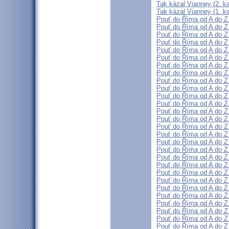
Tak kázal Vianney (2. ka
Tak kázal Vianney (1. ka
Pouť do Říma od A do Z 
Pouť do Říma od A do Z 
Pouť do Říma od A do Z 
Pouť do Říma od A do Z 
Pouť do Říma od A do Z 
Pouť do Říma od A do Z 
Pouť do Říma od A do Z 
Pouť do Říma od A do Z 
Pouť do Říma od A do Z 
Pouť do Říma od A do Z 
Pouť do Říma od A do Z 
Pouť do Říma od A do Z 
Pouť do Říma od A do Z 
Pouť do Říma od A do Z 
Pouť do Říma od A do Z 
Pouť do Říma od A do Z 
Pouť do Říma od A do Z 
Pouť do Říma od A do Z 
Pouť do Říma od A do Z 
Pouť do Říma od A do Z (
Pouť do Říma od A do Z 
Pouť do Říma od A do Z (
Pouť do Říma od A do Z (
Pouť do Říma od A do Z 
Pouť do Říma od A do Z (
Pouť do Říma od A do Z (
Pouť do Říma od A do Z (
Pouť do Říma od A do Z (