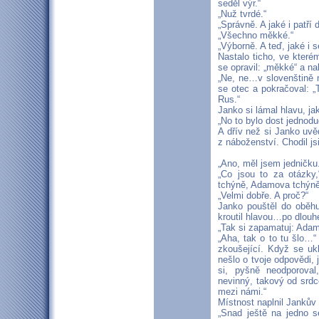
seděl výr.“
„Nuž tvrdé.“
„Správně. A jaké i patří 
„Všechno měkké.“
„Výborně. A teď, jaké i s
Nastalo ticho, ve které
se opravil: „měkké“ a nak
„Ne, ne…v slovenštině 
se otec a pokračoval: „
Rus.“
Janko si lámal hlavu, ja
„No to bylo dost jednodu
A dřív než si Janko uvě
z náboženství. Chodil js
„Ano, měl jsem jedničku
„Co jsou to za otázky
tchýně, Adamova tchýně
„Velmi dobře. A proč?“
Janko pouštěl do oběhu
kroutil hlavou…po dlouhé
„Tak si zapamatuj: Adam 
„Aha, tak o to tu šlo…“
zkoušející. Když se ukl
nešlo o tvoje odpovědi,
si, pyšně neodporoval
nevinný, takový od srdc
mezi námi.“
Místnost naplnil Jankův
„Snad ještě na jedno s