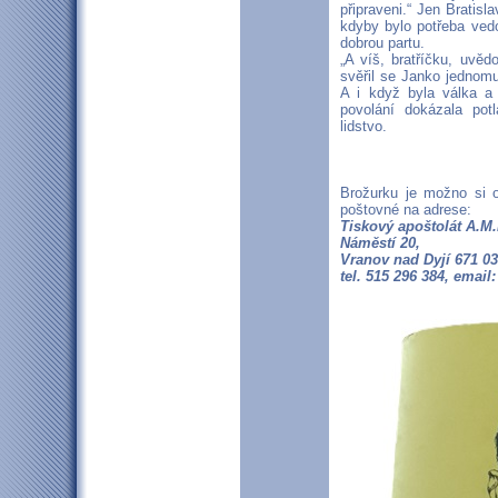
připraveni.“ Jen Bratis
kdyby bylo potřeba vedo
dobrou partu.
„A víš, bratříčku, uvěd
svěřil se Janko jednomu
A i když byla válka a
povolání dokázala potla
lidstvo.
Brožurku je možno si 
poštovné na adrese:
Tiskový apoštolát A.M.
Náměstí 20,
Vranov nad Dyjí 671 03
tel. 515 296 384, emai