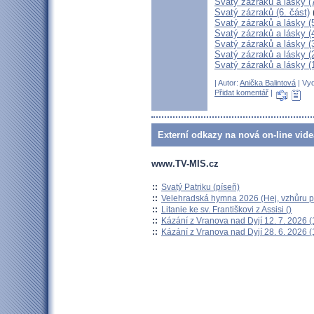
Svatý zázraků a lásky (7
Svatý zázraků (6. část)
Svatý zázraků a lásky (5
Svatý zázraků a lásky (
Svatý zázraků a lásky (3
Svatý zázraků a lásky (2
Svatý zázraků a lásky (1
| Autor:
Anička Balintová
| Vyd
Přidat komentář
|
Externí odkazy na nová on-line vide
www.TV-MIS.cz
::
Svatý Patriku (píseň)
::
Velehradská hymna 2026 (Hej, vzhůru po
::
Litanie ke sv. Františkovi z Assisi ()
::
Kázání z Vranova nad Dyjí 12. 7. 2026 (
::
Kázání z Vranova nad Dyjí 28. 6. 2026 (