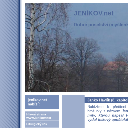
JENÍKOV.net
Dobré poselství (myšlenka
jenikov.net
Janko Havlík (8. kapito
nabízí:
Nabízíme k přečtení 
brožurky s názvem
Jan
Hlavní strana
milý, kterou napsal 
www.jenikov.net
vydal tiskový apoštolát
Liturgický rok