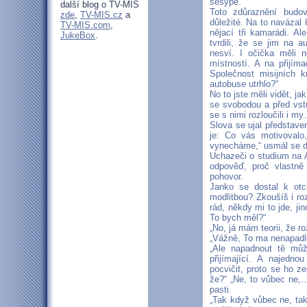
sesype.“
další blog o TV-MIS
Toto zdůraznění budo
zde
,
TV-MIS.cz
a
důležité. Na to navázal ř
TV-MIS.com
,
nějací tři kamarádi. Al
JukeBox
.
tvrdili, že se jim na a
nesví. I očička měli n
místností. A na přijíma
Společnost misijních 
autobuse utrhlo?“
No to jste měli vidět, j
se svobodou a před vstu
se s nimi rozloučili i m
Slova se ujal představe
je: Co vás motivovalo
vynecháme,“ usmál se d
Uchazeči o studium na Ap
odpověď, proč vlastně
pohovor.
Janko se dostal k otci
modlitbou? Zkoušíš i ro
rád, někdy mi to jde, ji
To bych měl?“
„No, já mám teorii, že ro
„Vážně, To ma nenapad
„Ale napadnout tě můž
přijímající. A najedno
pocvičit, proto se ho ze
že?“ „Ne, to vůbec ne,…
pasti.
„Tak když vůbec ne, tak