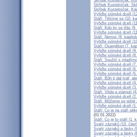
Skřítek Kostelníček: Kos
Skřítek Kostelníček: Skř
Skřítek Kostelníček: Káj
Vyřiďte siónské dceři (12
Stáří: Těšíme se (10. ka
Vyřiďte siónské dceři (11
Stáří: Kdo by se třás (9.
Vyřiďte siónské dceři (11
Stáří: Nemoc (8. kapitol
Vyřiďte siónské dceři (10
Stáří: Osamělost (7. kap
Vyřiďte siónské dceři (9.
Vyřiďte siónské dceři (8.
Stáří: Soužití s mladými 
Vyřiďte siónské dceři (7.
Vyřiďte siónské dceři (6.
Vyřiďte siónské dceři (5.
Stáří: Bůh ti dal tvář, a
Vyřiďte siónské dceři (4.
Vyřiďte siónské dceři (3.
Stáří: Věda a stárnutí (4
Vyřiďte siónské dceři (2.
Stáří: Můžeme se ještě z
Vyřiďte siónské dceři (1.
Stáří: Co je na stáří pěk
(01.01.2022)
Stáří: Co je to stáří (1. k
Svatý zázraků (10. část
Svatý zázraků a lásky (9
Svatý zázraků a lásky (8