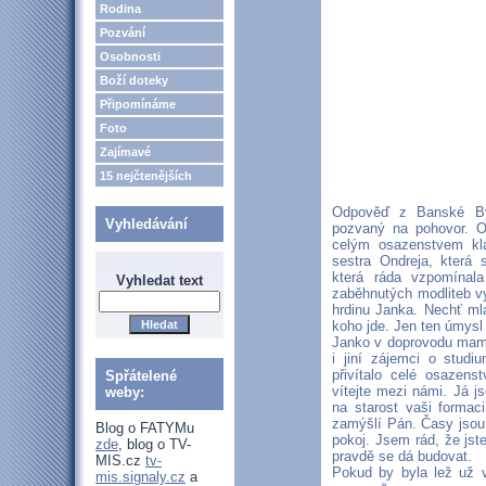
Rodina
Pozvání
Osobnosti
Boží doteky
Připomínáme
Foto
Zajímavé
15 nejčtenějších
Odpověď z Banské Bys
Vyhledávání
pozvaný na pohovor. O 
celým osazenstvem kláš
sestra Ondreja, která 
která ráda vzpomínal
Vyhledat text
zaběhnutých modliteb vy
hrdinu Janka. Nechť mlá
koho jde. Jen ten úmysl 
Janko v doprovodu mamin
i jiní zájemci o studi
přivítalo celé osazenst
Spřátelené
vítejte mezi námi. Já j
weby:
na starost vaši forma
zamýšlí Pán. Časy jsou 
Blog o FATYMu
pokoj. Jsem rád, že jst
zde
, blog o TV-
pravdě se dá budovat.
MIS.cz
tv-
Pokud by byla lež už 
mis.signaly.cz
a