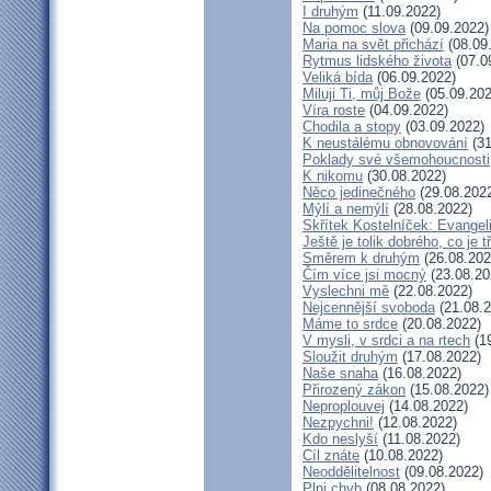
I druhým
(11.09.2022)
Na pomoc slova
(09.09.2022)
Maria na svět přichází
(08.09
Rytmus lidského života
(07.0
Veliká bída
(06.09.2022)
Miluji Ti, můj Bože
(05.09.202
Víra roste
(04.09.2022)
Chodila a stopy
(03.09.2022)
K neustálému obnovování
(31
Poklady své všemohoucnosti
K nikomu
(30.08.2022)
Něco jedinečného
(29.08.202
Mýlí a nemýlí
(28.08.2022)
Skřítek Kostelníček: Evangeli
Ještě je tolik dobrého, co je 
Směrem k druhým
(26.08.202
Čím více jsi mocný
(23.08.20
Vyslechni mě
(22.08.2022)
Nejcennější svoboda
(21.08.2
Máme to srdce
(20.08.2022)
V mysli, v srdci a na rtech
(19
Sloužit druhým
(17.08.2022)
Naše snaha
(16.08.2022)
Přirozený zákon
(15.08.2022)
Neproplouvej
(14.08.2022)
Nezpychni!
(12.08.2022)
Kdo neslyší
(11.08.2022)
Cíl znáte
(10.08.2022)
Neoddělitelnost
(09.08.2022)
Plni chyb
(08.08.2022)