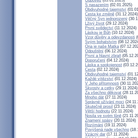
Odpověď
(03.01.2025)
S nasazením
(02.01.2025)
Obdivuhodné tajemství
(01.01
Cesta ke změně
(31.12.2024)
Věčný Syn jednorozený
(30.1
Lživý život
(29.12.2024)
První svědectví
(11.12.2024)
Láskou je Bůh
(10.12.2024)
Vzor důvěry a odevzdanosti
(
Svým bohatstvím
(08.12.202
Ona je naše Matka
(07.12.20
Odpuštění
(06.12.2024)
První a hlavní zbraň
(05.12.2
Doporučení
(04.12.2024)
Láska a spokojenost
(03.12.2
Cesta
(02.12.2024)
Obdivuhodné tajemství
(01.12
Každé vítězství
(01.12.2024)
V Jeho přítomnosti
(30.11.20
Skvosty a cetky
(29.11.2024)
Za všechno děkovat
(28.11.2
Mnoho dát
(27.11.2024)
Správné užívání moci
(24.11.
Skutečně prosil
(23.11.2024)
Větší hodnotu
(22.11.2024)
Nosila ve svém lůně
(21.11.2
Znamení spásy
(20.11.2024)
Rozjímání
(19.11.2024)
Povýšená nade všechno
(18.
Vzácný dar
(17.11.2024)