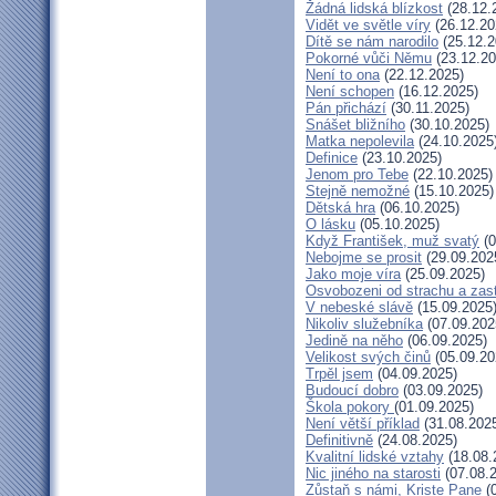
Žádná lidská blízkost
(28.12.
Vidět ve světle víry
(26.12.20
Dítě se nám narodilo
(25.12.2
Pokorné vůči Němu
(23.12.20
Není to ona
(22.12.2025)
Není schopen
(16.12.2025)
Pán přichází
(30.11.2025)
Snášet bližního
(30.10.2025)
Matka nepolevila
(24.10.2025
Definice
(23.10.2025)
Jenom pro Tebe
(22.10.2025)
Stejně nemožné
(15.10.2025)
Dětská hra
(06.10.2025)
O lásku
(05.10.2025)
Když František, muž svatý
(0
Nebojme se prosit
(29.09.202
Jako moje víra
(25.09.2025)
Osvobozeni od strachu a zas
V nebeské slávě
(15.09.2025
Nikoliv služebníka
(07.09.202
Jedině na něho
(06.09.2025)
Velikost svých činů
(05.09.20
Trpěl jsem
(04.09.2025)
Budoucí dobro
(03.09.2025)
Škola pokory
(01.09.2025)
Není větší příklad
(31.08.202
Definitivně
(24.08.2025)
Kvalitní lidské vztahy
(18.08.
Nic jiného na starosti
(07.08.
Zůstaň s námi, Kriste Pane
(0