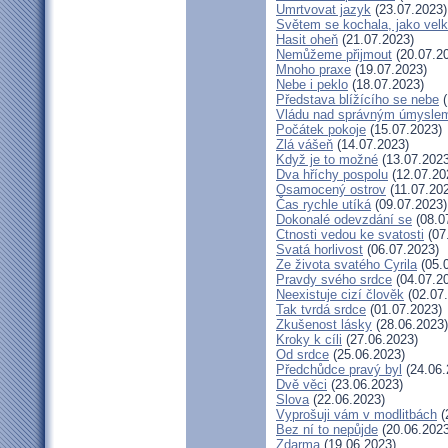
Umrtvovat jazyk
(23.07.2023)
Světem se kochala, jako velk
Hasit oheň
(21.07.2023)
Nemůžeme přijmout
(20.07.2
Mnoho praxe
(19.07.2023)
Nebe i peklo
(18.07.2023)
Představa blížícího se nebe
(
Vládu nad správným úmysle
Počátek pokoje
(15.07.2023)
Zlá vášeň
(14.07.2023)
Když je to možné
(13.07.2023
Dva hříchy pospolu
(12.07.20
Osamocený ostrov
(11.07.20
Čas rychle utíká
(09.07.2023)
Dokonalé odevzdání se
(08.0
Ctnosti vedou ke svatosti
(07
Svatá horlivost
(06.07.2023)
Ze života svatého Cyrila
(05.
Pravdy svého srdce
(04.07.2
Neexistuje cizí člověk
(02.07
Tak tvrdá srdce
(01.07.2023)
Zkušenost lásky
(28.06.2023)
Kroky k cíli
(27.06.2023)
Od srdce
(25.06.2023)
Předchůdce pravý byl
(24.06.
Dvě věci
(23.06.2023)
Slova
(22.06.2023)
Vyprošuji vám v modlitbách
(
Bez ní to nepůjde
(20.06.2023
Zdarma
(19.06.2023)