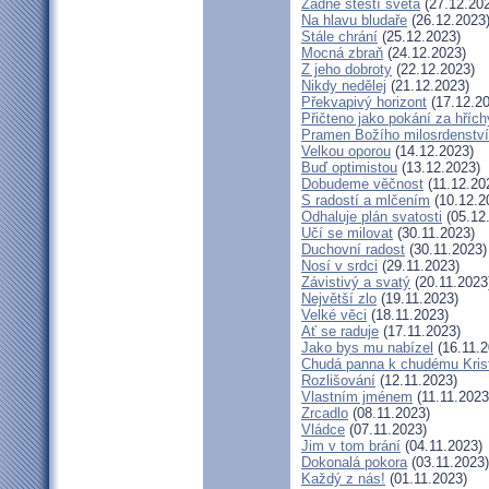
Žádné štěstí světa
(27.12.20
Na hlavu bludaře
(26.12.2023
Stále chrání
(25.12.2023)
Mocná zbraň
(24.12.2023)
Z jeho dobroty
(22.12.2023)
Nikdy nedělej
(21.12.2023)
Překvapivý horizont
(17.12.20
Přičteno jako pokání za hřích
Pramen Božího milosrdenství
Velkou oporou
(14.12.2023)
Buď optimistou
(13.12.2023)
Dobudeme věčnost
(11.12.20
S radostí a mlčením
(10.12.2
Odhaluje plán svatosti
(05.12
Učí se milovat
(30.11.2023)
Duchovní radost
(30.11.2023)
Nosí v srdci
(29.11.2023)
Závistivý a svatý
(20.11.2023
Největší zlo
(19.11.2023)
Velké věci
(18.11.2023)
Ať se raduje
(17.11.2023)
Jako bys mu nabízel
(16.11.2
Chudá panna k chudému Kris
Rozlišování
(12.11.2023)
Vlastním jménem
(11.11.2023
Zrcadlo
(08.11.2023)
Vládce
(07.11.2023)
Jim v tom brání
(04.11.2023)
Dokonalá pokora
(03.11.2023)
Každý z nás!
(01.11.2023)