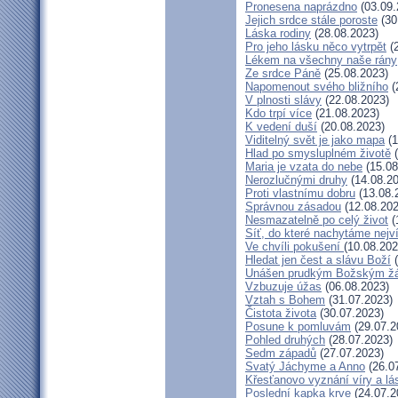
Pronesena naprázdno
(03.09.
Jejich srdce stále poroste
(30
Láska rodiny
(28.08.2023)
Pro jeho lásku něco vytrpět
(2
Lékem na všechny naše rány
Ze srdce Páně
(25.08.2023)
Napomenout svého bližního
(
V plnosti slávy
(22.08.2023)
Kdo trpí více
(21.08.2023)
K vedení duší
(20.08.2023)
Viditelný svět je jako mapa
(1
Hlad po smysluplném životě
(
Maria je vzata do nebe
(15.08
Nerozlučnými druhy
(14.08.20
Proti vlastnímu dobru
(13.08.
Správnou zásadou
(12.08.202
Nesmazatelně po celý život
(
Síť, do které nachytáme nejv
Ve chvíli pokušení
(10.08.202
Hledat jen čest a slávu Boží
(
Unášen prudkým Božským ž
Vzbuzuje úžas
(06.08.2023)
Vztah s Bohem
(31.07.2023)
Čistota života
(30.07.2023)
Posune k pomluvám
(29.07.2
Pohled druhých
(28.07.2023)
Sedm západů
(27.07.2023)
Svatý Jáchyme a Anno
(26.0
Křesťanovo vyznání víry a lá
Poslední kapka krve
(24.07.2