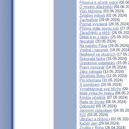
Přispívá k očistě srdce
(05.06
O mnoho důležitější
(04.06.2
Vůči bližnímu
(03.06.2024)
Zvláštní milosti
(02.06.2024)
Zachraňuje
(29.05.2024)
Poznat vyvolené
(28.05.2024
Přijímá stále novou sílu
(27.0
Závažnější a těžší
(26.05.202
Děláš-li to z lásky
(25.05.202
Nezahálí
(20.05.2024)
Na našeho Pána
(19.05.2024)
Vnitřně i navenek
(18.05.2024
Neobjevil ve skutcích
(17.05.
Dokonalá láska
(16.05.2024)
Uspokojují sebelásku
(15.05.
Pravý misionář
(14.05.2024)
Jako zahrada
(13.05.2024)
Důvěřujte Bohu
(12.05.2024)
Pro křesťana
(11.05.2024)
S úsměvem
(10.05.2024)
Vynahrazovat své hříchy
(09.
Malé výbuchy hněvu
(08.05.2
Kristův učedník
(07.05.2024)
Rada do života
(06.05.2024)
Odpověď
(05.05.2024)
Jemným způsobem
(04.05.20
Klíč
(03.05.2024)
Ubožáci a hříšníci
(02.05.202
Každý den
(29.04.2024)
Zrodila z Boha
(28.04.2024)