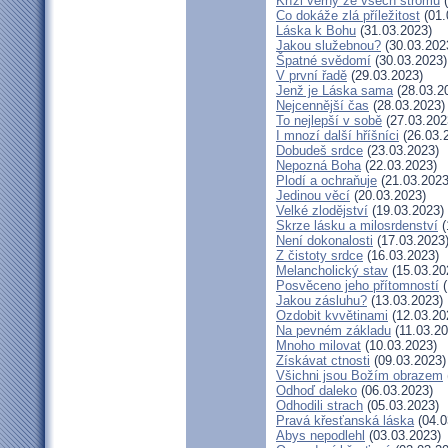
Kříži věrný ze všech stromů
(
Co dokáže zlá příležitost
(01.
Láska k Bohu
(31.03.2023)
Jakou služebnou?
(30.03.202
Špatné svědomí
(30.03.2023)
V první řadě
(29.03.2023)
Jenž je Láska sama
(28.03.2
Nejcennější čas
(28.03.2023)
To nejlepší v sobě
(27.03.202
I mnozí další hříšníci
(26.03.
Dobudeš srdce
(23.03.2023)
Nepozná Boha
(22.03.2023)
Plodí a ochraňuje
(21.03.2023
Jedinou věcí
(20.03.2023)
Velké zlodějství
(19.03.2023)
Skrze lásku a milosrdenství
(
Není dokonalosti
(17.03.2023
Z čistoty srdce
(16.03.2023)
Melancholický stav
(15.03.20
Posvěceno jeho přítomností
(
Jakou zásluhu?
(13.03.2023)
Ozdobit kvvětinami
(12.03.20
Na pevném základu
(11.03.20
Mnoho milovat
(10.03.2023)
Získávat ctnosti
(09.03.2023)
Všichni jsou Božím obrazem
Odhoď daleko
(06.03.2023)
Odhodili strach
(05.03.2023)
Pravá křesťanská láska
(04.0
Abys nepodlehl
(03.03.2023)