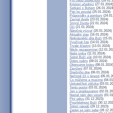
Pro celou společnost
(28.01.
Kristovi učedníci
(27.01.2024
Setkání s Bohem
(26.01.2024
Pán ho povolal
(25.01.2024)
Průpovídky a pomluvy
(24.01
Zavírat dveře
(23.01.2024)
Smysl života
(22.01.2024)
Oči
(21.01.2024)
Náročná výzva!
(20.01.2024)
Aktuální stav
(16.01.2024)
Nejkrásnější díla Boží
(15.01
Využívat čas
(14.01.2024)
Trvale šťastný
(13.01.2024)
Nikdy nezapomínej
(12.01.20
Naše srdce
(11.01.2024)
Splnit Boží vůli
(10.01.2024)
Dobro rodiny
(09.01.2024)
Objevujme krásu
(08.01.2024
Zavržení
(07.01.2024)
Dnešního dne
(06.01.2024)
Nečinně žít v lenosti
(05.01.2
Co můžeme a musíme
(04.01
Uskutečňují zblízka
(03.01.20
Tento postoj
(03.01.2024)
Jen s proplouváním
(02.01.20
Nastal nám den veselý
(01.01
Plní údivu
(31.12.2023)
Prozřetelnost Boží
(30.12.202
Štěstí národů
(29.12.2023)
Zeptej se sám sebe
(28.12.20