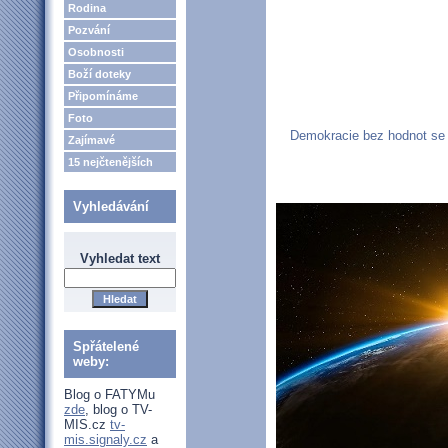
Rodina
Pozvání
Osobnosti
Boží doteky
Připomínáme
Foto
Demokracie bez hodnot se s
Zajímavé
15 nejčtenějších
Vyhledávání
Vyhledat text
Spřátelené
weby:
Blog o FATYMu
zde
, blog o TV-
MIS.cz
tv-
mis.signaly.cz
a