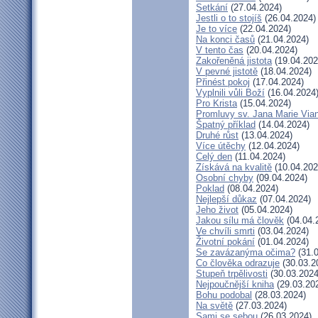
Setkání
(27.04.2024)
Jestli o to stojíš
(26.04.2024)
Je to více
(22.04.2024)
Na konci časů
(21.04.2024)
V tento čas
(20.04.2024)
Zakořeněná jistota
(19.04.202
V pevné jistotě
(18.04.2024)
Přinést pokoj
(17.04.2024)
Vyplnili vůli Boží
(16.04.2024
Pro Krista
(15.04.2024)
Promluvy sv. Jana Marie Vian
Špatný příklad
(14.04.2024)
Druhé růst
(13.04.2024)
Více útěchy
(12.04.2024)
Celý den
(11.04.2024)
Získává na kvalitě
(10.04.202
Osobní chyby
(09.04.2024)
Poklad
(08.04.2024)
Nejlepší důkaz
(07.04.2024)
Jeho život
(05.04.2024)
Jakou sílu má člověk
(04.04.
Ve chvíli smrti
(03.04.2024)
Životní pokání
(01.04.2024)
Se zavázanýma očima?
(31.0
Co člověka odrazuje
(30.03.2
Stupeň trpělivosti
(30.03.2024
Nejpoučnější kniha
(29.03.20
Bohu podobal
(28.03.2024)
Na světě
(27.03.2024)
Sami se sebou
(26.03.2024)