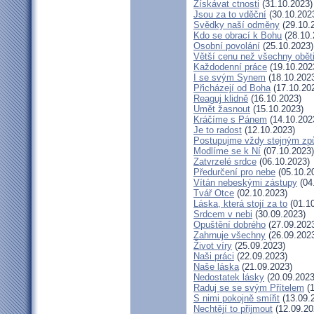
Získávat ctnosti
(31.10.2023)
Jsou za to vděční
(30.10.202
Svědky naší odměny
(29.10.
Kdo se obrací k Bohu
(28.10.
Osobní povolání
(25.10.2023)
Větší cenu než všechny obět
Každodenní práce
(19.10.202
I se svým Synem
(18.10.202
Přicházejí od Boha
(17.10.20
Reaguj klidně
(16.10.2023)
Umět žasnout
(15.10.2023)
Kráčíme s Pánem
(14.10.202
Je to radost
(12.10.2023)
Postupujme vždy stejným z
Modlíme se k Ní
(07.10.2023)
Zatvrzelé srdce
(06.10.2023)
Předurčení pro nebe
(05.10.2
Vítán nebeskými zástupy
(04
Tvář Otce
(02.10.2023)
Láska, která stojí za to
(01.10
Srdcem v nebi
(30.09.2023)
Opuštění dobrého
(27.09.202
Zahrnuje všechny
(26.09.202
Život víry
(25.09.2023)
Naši práci
(22.09.2023)
Naše láska
(21.09.2023)
Nedostatek lásky
(20.09.2023
Raduj se se svým Přítelem
(1
S nimi pokojně smířit
(13.09.
Nechtějí to přijmout
(12.09.20