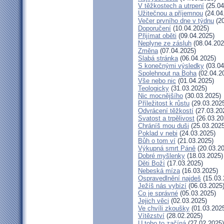
V těžkostech a utrpení
(25.04
Užitečnou a příjemnou
(24.04
Večer prvního dne v týdnu
(20
Doporučení
(10.04.2025)
Přijímat oběti
(09.04.2025)
Neplyne ze zásluh
(08.04.202
Změna
(07.04.2025)
Slabá stránka
(06.04.2025)
S konečnými výsledky
(03.04
Spolehnout na Boha
(02.04.2
Vše nebo nic
(01.04.2025)
Teologicky
(31.03.2025)
Nic mocnějšího
(30.03.2025)
Příležitost k růstu
(29.03.202
Odvrácení těžkostí
(27.03.20
Svatost a trpělivost
(26.03.20
Chráníš mou duši
(25.03.2025
Poklad v nebi
(24.03.2025)
Bůh o tom ví
(21.03.2025)
Výkupná smrt Páně
(20.03.20
Dobré myšlenky
(18.03.2025)
Děti Boží
(17.03.2025)
Nebeská míza
(16.03.2025)
Ospravedlnění najdeš
(15.03.
Ježíš nás vybízí
(06.03.2025
Co je správné
(05.03.2025)
Jejich věci
(02.03.2025)
Ve chvíli zkoušky
(01.03.202
Vítězství
(28.02.2025)
U toho to začíná
(27.02.2025)