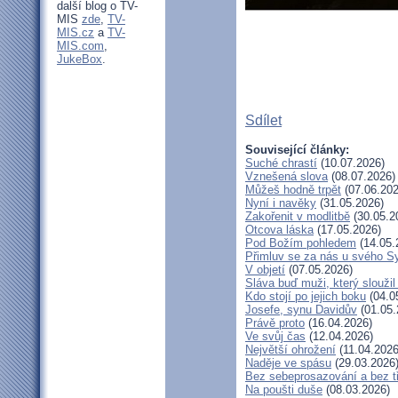
další blog o TV-
MIS
zde
,
TV-
MIS.cz
a
TV-
MIS.com
,
JukeBox
.
Sdílet
Související články:
Suché chrastí
(10.07.2026)
Vznešená slova
(08.07.2026)
Můžeš hodně trpět
(07.06.202
Nyní i navěky
(31.05.2026)
Zakořenit v modlitbě
(30.05.2
Otcova láska
(17.05.2026)
Pod Božím pohledem
(14.05.
Přimluv se za nás u svého S
V objetí
(07.05.2026)
Sláva buď muži, který slouži
Kdo stojí po jejich boku
(04.0
Josefe, synu Davidův
(01.05.
Právě proto
(16.04.2026)
Ve svůj čas
(12.04.2026)
Největší ohrožení
(11.04.2026
Naděje ve spásu
(29.03.2026
Bez sebeprosazování a bez tř
Na poušti duše
(08.03.2026)