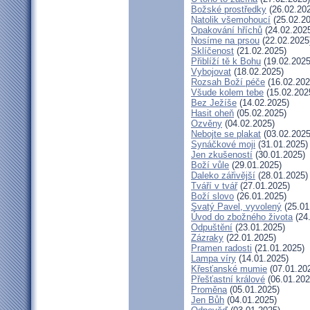
Božské prostředky
(26.02.20
Natolik všemohoucí
(25.02.20
Opakování hříchů
(24.02.202
Nosíme na prsou
(22.02.2025
Sklíčenost
(21.02.2025)
Přiblíží tě k Bohu
(19.02.2025
Vybojovat
(18.02.2025)
Rozsah Boží péče
(16.02.202
Všude kolem tebe
(15.02.202
Bez Ježíše
(14.02.2025)
Hasit oheň
(05.02.2025)
Ozvěny
(04.02.2025)
Nebojte se plakat
(03.02.2025
Synáčkové moji
(31.01.2025)
Jen zkušeností
(30.01.2025)
Boží vůle
(29.01.2025)
Daleko zářivější
(28.01.2025)
Tváří v tvář
(27.01.2025)
Boží slovo
(26.01.2025)
Svatý Pavel, vyvolený
(25.01
Úvod do zbožného života
(24
Odpuštění
(23.01.2025)
Zázraky
(22.01.2025)
Pramen radosti
(21.01.2025)
Lampa víry
(14.01.2025)
Křesťanské mumie
(07.01.20
Přešťastní králové
(06.01.202
Proměna
(05.01.2025)
Jen Bůh
(04.01.2025)