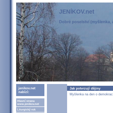
JENÍKOV.net
Dobré poselství (myšlenka, a
jenikov.net
Jak potvrzují dějiny
nabízí:
Myšlenka na den o demokracii
Hlavní strana
www.jenikov.net
Liturgický rok