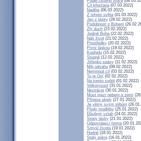
Podle čistého srdce
(08.03.20
Cíl křesťana
(07.03.2022)
Naděje
(06.03.2022)
Z tohoto světa
(01.03.2022)
Jen z lásky
(28.02.2022)
Podobnost s Bohem
(26.02.2
Zlý duch
(23.02.2022)
Jedině Boha
(22.02.2022)
Náš život
(21.02.2022)
Prostředky
(20.02.2022)
První láskou
(19.02.2022)
Kupředu
(15.02.2022)
Stupně
(12.02.2022)
Jitřenko spásy
(11.02.2022)
Měj odvahu
(09.02.2022)
Neminout cíl
(03.02.2022)
To je On!
(02.02.2022)
Na tomto světě
(01.02.2022)
Velkorysost
(31.01.2022)
Neztrácej
(30.01.2022)
Most mezi nebem a zemí
(28
Přinese plody
(27.01.2022)
Je věrný svým slibům
(26.01
Plody modlitby
(25.01.2022)
Důvěrný vztah
(24.01.2022)
Stopy lásky
(21.01.2022)
Odpovídající forma
(20.01.20
Smysl života
(19.01.2022)
Hodně
(18.01.2022)
Stálý pokoj
(16.01.2022)