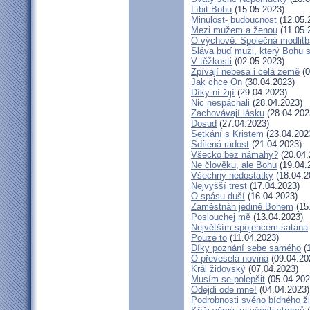
Líbit Bohu
(15.05.2023)
Minulost- budoucnost
(12.05.
Mezi mužem a ženou
(11.05.
O výchově: Společná modlitba
Sláva buď muži, který Bohu s
V těžkosti
(02.05.2023)
Zpívají nebesa i celá země
(0
Jak chce On
(30.04.2023)
Díky ní žijí
(29.04.2023)
Nic nespáchali
(28.04.2023)
Zachovávají lásku
(28.04.202
Dosud
(27.04.2023)
Setkání s Kristem
(23.04.202
Sdílená radost
(21.04.2023)
Všecko bez námahy?
(20.04.
Ne člověku, ale Bohu
(19.04.
Všechny nedostatky
(18.04.2
Nejvyšší trest
(17.04.2023)
O spásu duší
(16.04.2023)
Zaměstnán jedině Bohem
(15
Poslouchej mě
(13.04.2023)
Největším spojencem satana
Pouze to
(11.04.2023)
Díky poznání sebe samého
(1
Ó převeselá novina
(09.04.20
Král židovský
(07.04.2023)
Musím se polepšit
(05.04.202
Odejdi ode mne!
(04.04.2023)
Podrobnosti svého bídného ž