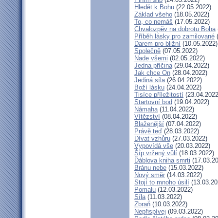
Hledět k Bohu
(22.05.2022)
Základ všeho
(18.05.2022)
To, co nemáš
(17.05.2022)
Chvalozpěv na dobrotu Boha
Příběh lásky pro zamilované
(
Darem pro bližní
(10.05.2022)
Společně
(07.05.2022)
Nade všemi
(02.05.2022)
Jedna příčina
(29.04.2022)
Jak chce On
(28.04.2022)
Jediná síla
(26.04.2022)
Boží lásku
(24.04.2022)
Tisíce příležitostí
(23.04.2022
Startovní bod
(19.04.2022)
Námaha
(11.04.2022)
Vítězství
(08.04.2022)
Blaženější
(07.04.2022)
Právě teď
(28.03.2022)
Dívat vzhůru
(27.03.2022)
Vypovídá vše
(20.03.2022)
Šíp vržený vůlí
(18.03.2022)
Ďáblova kniha smrti
(17.03.20
Bránu nebe
(15.03.2022)
Nový směr
(14.03.2022)
Stojí to mnoho úsilí
(13.03.20
Pomalu
(12.03.2022)
Síla
(11.03.2022)
Zbraň
(10.03.2022)
Nepřispívej
(09.03.2022)