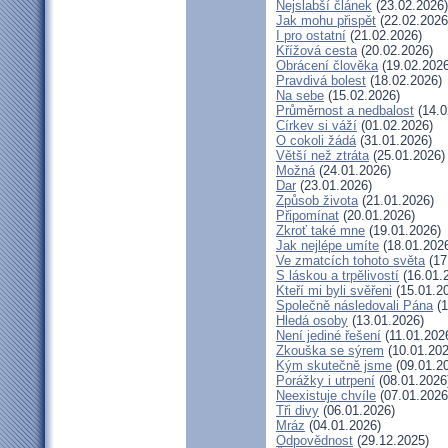
Nejslabší článek
(23.02.2026)
Jak mohu přispět
(22.02.2026
I pro ostatní
(21.02.2026)
Křížová cesta
(20.02.2026)
Obrácení člověka
(19.02.2026
Pravdivá bolest
(18.02.2026)
Na sebe
(15.02.2026)
Průměrnost a nedbalost
(14.0
Církev si váží
(01.02.2026)
O cokoli žádá
(31.01.2026)
Větší než ztráta
(25.01.2026)
Možná
(24.01.2026)
Dar
(23.01.2026)
Způsob života
(21.01.2026)
Připomínat
(20.01.2026)
Zkroť také mne
(19.01.2026)
Jak nejlépe umíte
(18.01.202
Ve zmatcích tohoto světa
(17
S láskou a trpělivostí
(16.01.
Kteří mi byli svěřeni
(15.01.2
Společně následovali Pána
(1
Hledá osoby
(13.01.2026)
Není jediné řešení
(11.01.202
Zkouška se sýrem
(10.01.202
Kým skutečně jsme
(09.01.2
Porážky i utrpení
(08.01.2026
Neexistuje chvíle
(07.01.2026
Tři divy
(06.01.2026)
Mráz
(04.01.2026)
Odpovědnost
(29.12.2025)