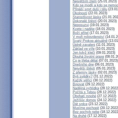
Největším zlem
(25.01.2023)
Kdo se modlí a kdo se nemod
Přináší smrt duši i tělu
(23.01
Okolnosti
(22.01.2023)
Starostlivost láska
(21.01.202
Dokonalé štěstí
(20.01.2023)
Neposuzuj
(19.01.2023)
Kvete i naděje
(18.01.2023)
Boží přítel
(17.01.2023)
V moři milosrdenství
(14.01.2
Svatý Prokop aktuálně
(13.01
Úplně zavaleni
(11.01.2023)
Základ ve víře
(10.01.2023)
Jen když klečí
(09.01.2023)
Dlouhá životní praxe
(08.01.2
Co je třeba dělat
(07.01.2023)
Dnešního dne
(06.01.2023)
Největší štěstí
(05.01.2023)
Z přemíry lásky
(02.01.2023)
Byli svědky?
(31.12.2022)
Každý věřící
(30.12.2022)
Bojovat
(29.12.2022)
Nadějná vyhlídka
(28.12.2022
Počítá s Tebou
(28.12.2022)
Obohatí mnohé
(27.12.2022)
Ježíšův domov
(24.12.2022)
Dát srdce
(23.12.2022)
Musíme pochopit
(20.12.2022
Bez pochyb nebe
(18.12.2022
Na druhé
(17.12.2022)