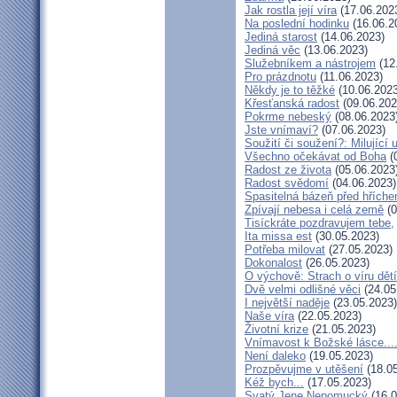
Jak rostla její víra
(17.06.202
Na poslední hodinku
(16.06.2
Jediná starost
(14.06.2023)
Jediná věc
(13.06.2023)
Služebníkem a nástrojem
(12
Pro prázdnotu
(11.06.2023)
Někdy je to těžké
(10.06.2023
Křesťanská radost
(09.06.202
Pokrme nebeský
(08.06.2023
Jste vnímaví?
(07.06.2023)
Soužití či soužení?: Milující 
Všechno očekávat od Boha
(
Radost ze života
(05.06.2023
Radost svědomí
(04.06.2023)
Spasitelná bázeň před hřích
Zpívají nebesa i celá země
(0
Tisíckráte pozdravujem tebe,
Ita missa est
(30.05.2023)
Potřeba milovat
(27.05.2023)
Dokonalost
(26.05.2023)
O výchově: Strach o víru dětí 
Dvě velmi odlišné věci
(24.05
I největší naděje
(23.05.2023)
Naše víra
(22.05.2023)
Životní krize
(21.05.2023)
Vnímavost k Božské lásce...
Není daleko
(19.05.2023)
Prozpěvujme v utěšení
(18.05
Kéž bych...
(17.05.2023)
Svatý Jene Nepomucký
(16.0