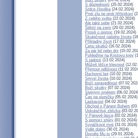
S důsledností
(25.02.2024)
Srdce člověka
(24.02.2024)
Proti zlu ne proti hříšníkovi
(2
Z celého světa
(22.02.2024)
Ale také sebe
(21.02.2024)
Štěstí na zemi
(20.02.2024)
Prosili o pomoc
(19.02.2024)
Skutečnost našeho života
(18
Příkladný život
(17.02.2024)
Cenu skutků
(16.02.2024)
Za pár let nebo dní
(15.02.20
Pohleďme na Kristovu krev
(1
S radostí
(13.02.2024)
Můžeš těžce klesnout
(12.02
Přijmout odlišnost
(11.02.202
Duchovní boj
(10.02.2024)
Smysl života
(10.02.2024)
Boží spravedlnost
(07.02.202
Boží skutky
(07.02.2024)
Stejným směrem
(06.02.2024
Čas na sluníčku
(05.02.2024)
Laskavost
(04.02.2024)
Obchod s Pánem Bohem
(03.
Uskutečňují zblízka
(03.02.20
V Pánově lásce
(02.02.2024)
S pomocí shůry
(01.02.2024)
Synáčkové moji
(31.01.2024)
Vidět dobro
(30.01.2024)
Dovolte Mu to
(29.01.2024)