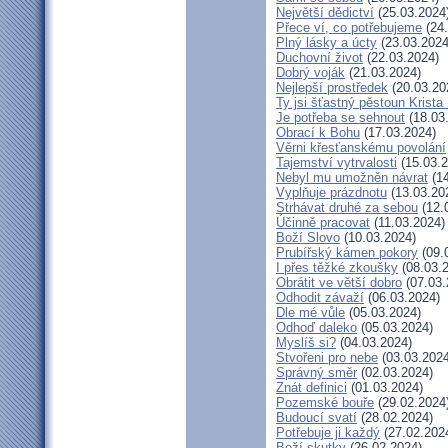
Největší dědictví
(25.03.2024
Přece ví, co potřebujeme
(24.
Plný lásky a úcty
(23.03.2024
Duchovní život
(22.03.2024)
Dobrý voják
(21.03.2024)
Nejlepší prostředek
(20.03.20
Ty jsi šťastný pěstoun Krista
Je potřeba se sehnout
(18.03
Obrací k Bohu
(17.03.2024)
Věrni křesťanskému povolání
Tajemství vytrvalosti
(15.03.2
Nebyl mu umožněn návrat
(14
Vyplňuje prázdnotu
(13.03.20
Strhávat druhé za sebou
(12.
Účinně pracovat
(11.03.2024)
Boží Slovo
(10.03.2024)
Prubířský kámen pokory
(09.
I přes těžké zkoušky
(08.03.
Obrátit ve větší dobro
(07.03.
Odhodit závaží
(06.03.2024)
Dle mé vůle
(05.03.2024)
Odhoď daleko
(05.03.2024)
Myslíš si?
(04.03.2024)
Stvořeni pro nebe
(03.03.2024
Správný směr
(02.03.2024)
Znát definici
(01.03.2024)
Pozemské bouře
(29.02.2024
Budoucí svatí
(28.02.2024)
Potřebuje ji každý
(27.02.202
Boží skutky
(26.02.2024)