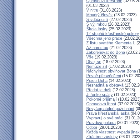
Opravdoví křesťané
(02.03.20
(01.03.2023)
V nitru
(01.03.2023)
Moudrý člověk
(28.02.2023)
S vděčností
(27.02.2023)
S výjimkou
(26.02.2023)
Škola lásky
(25.02.2023)
12 stupňů křesťanské pokory
Všechna jeho práce
(23.02.20
Z listu svatého Klementa I.
(2
Až narostou
(21.02.2023)
Zakořeňovat do Boha
(20.02.
Vše
(19.02.2023)
Dívej se
(18.02.2023)
Nemůže žít
(17.02.2023)
Náchylnost obviňovat Boha
(1
Pevně přesvědčeni
(15.02.20
Pojetí Boha
(14.02.2023)
Nesnadná a obětavá
(13.02.2
Předat je duši
(12.02.2023)
Jitřenko spásy
(11.02.2023)
Pokorně přijímají
(10.02.2023
Opravdová lítost
(07.02.2023)
Nevyčerpatelné požehnání
(0
Pravá křesťanská láska
(04.0
Vypravuj o své práci
(31.01.2
Pravdivá pokora
(30.01.2023)
Odpor
(29.01.2023)
Každá vlastnost vypadá jinak
Ztrácíme zásluhy
(26.01.2023