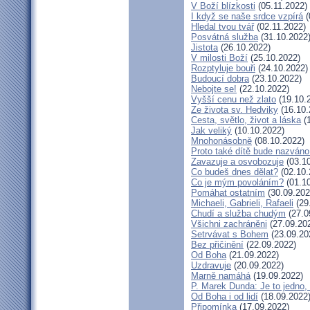
V Boží blízkosti
(05.11.2022)
I když se naše srdce vzpírá
(
Hledal tvou tvář
(02.11.2022)
Posvátná služba
(31.10.2022
Jistota
(26.10.2022)
V milosti Boží
(25.10.2022)
Rozptyluje bouři
(24.10.2022)
Budoucí dobra
(23.10.2022)
Nebojte se!
(22.10.2022)
Vyšší cenu než zlato
(19.10.
Ze života sv. Hedviky
(16.10.
Cesta, světlo, život a láska
(1
Jak veliký
(10.10.2022)
Mnohonásobně
(08.10.2022)
Proto také dítě bude nazváno
Zavazuje a osvobozuje
(03.10
Co budeš dnes dělat?
(02.10.
Co je mým povoláním?
(01.10
Pomáhat ostatním
(30.09.202
Michaeli, Gabrieli, Rafaeli
(29
Chudí a služba chudým
(27.0
Všichni zachráněni
(27.09.20
Setrvávat s Bohem
(23.09.20
Bez přičinění
(22.09.2022)
Od Boha
(21.09.2022)
Uzdravuje
(20.09.2022)
Marně namáhá
(19.09.2022)
P. Marek Dunda: Je to jedno,
Od Boha i od lidí
(18.09.2022
Připomínka
(17.09.2022)