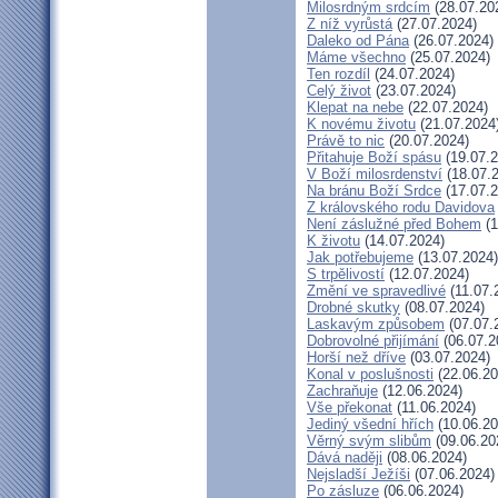
Milosrdným srdcím
(28.07.20
Z níž vyrůstá
(27.07.2024)
Daleko od Pána
(26.07.2024)
Máme všechno
(25.07.2024)
Ten rozdíl
(24.07.2024)
Celý život
(23.07.2024)
Klepat na nebe
(22.07.2024)
K novému životu
(21.07.2024
Právě to nic
(20.07.2024)
Přitahuje Boží spásu
(19.07.2
V Boží milosrdenství
(18.07.
Na bránu Boží Srdce
(17.07.2
Z královského rodu Davidova
Není záslužné před Bohem
(1
K životu
(14.07.2024)
Jak potřebujeme
(13.07.2024)
S trpělivostí
(12.07.2024)
Změní ve spravedlivé
(11.07.
Drobné skutky
(08.07.2024)
Laskavým způsobem
(07.07.
Dobrovolné přijímání
(06.07.2
Horší než dříve
(03.07.2024)
Konal v poslušnosti
(22.06.20
Zachraňuje
(12.06.2024)
Vše překonat
(11.06.2024)
Jediný všední hřích
(10.06.20
Věrný svým slibům
(09.06.20
Dává naději
(08.06.2024)
Nejsladší Ježíši
(07.06.2024)
Po zásluze
(06.06.2024)