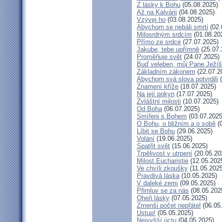
Z lásky k Bohu
(05.08.2025)
Až na Kalvárii
(04.08.2025)
Vzývej ho
(03.08.2025)
Abychom se nebáli smrti
(02.
Milosrdným srdcím
(01.08.20
Přímo ze srdce
(27.07.2025)
Jakube, tebe upřímně
(25.07.
Proměňuje svět
(24.07.2025)
Buď veleben, můj Pane Ježíši
Základním zákonem
(22.07.2
Abychom svá slova potvrdili
(
Znamení kříže
(18.07.2025)
Na její pokyn
(17.07.2025)
Zvláštní milosti
(10.07.2025)
Od Boha
(06.07.2025)
Smířeni s Bohem
(03.07.2025
O Bohu, o bližním a o sobě
(0
Líbit se Bohu
(29.06.2025)
Volání
(19.06.2025)
Spatřit svět
(15.06.2025)
Trpělivost v utrpení
(20.05.20
Milost Eucharistie
(12.05.202
Ve chvíli zkoušky
(11.05.2025
Pravdivá láska
(10.05.2025)
V daleké zemi
(09.05.2025)
Přimluv se za nás
(08.05.202
Oheň lásky
(07.05.2025)
Zmenši počet nepřátel
(06.05
Ustup!
(05.05.2025)
Nejvyšší úctu
(04.05.2025)