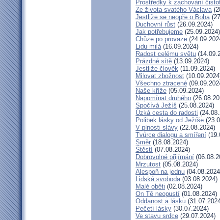
Prostředky k zachování čisto
Ze života svatého Václava
(2
Jestliže se neopře o Boha
(27
Duchovní růst
(26.09.2024)
Jak potřebujeme
(25.09.2024)
Chůze po provaze
(24.09.202
Lidu milá
(16.09.2024)
Radost celému světu
(14.09.
Prázdné sítě
(13.09.2024)
Jestliže člověk
(11.09.2024)
Milovat zbožnost
(10.09.2024
Všechno ztracené
(09.09.202
Naše kříže
(05.09.2024)
Napomínat druhého
(26.08.20
Spočívá Ježíš
(25.08.2024)
Úzká cesta do radosti
(24.08.
Polibek lásky od Ježíše
(23.0
V plnosti slávy
(22.08.2024)
Tvůrce dialogu a smíření
(19.
Směr
(18.08.2024)
Štěstí
(07.08.2024)
Dobrovolné přijímání
(06.08.2
Mrzutost
(05.08.2024)
Alespoň na jednu
(04.08.2024
Lidská svoboda
(03.08.2024)
Malé oběti
(02.08.2024)
On Tě neopustí
(01.08.2024)
Oddanost a lásku
(31.07.2024
Pečetí lásky
(30.07.2024)
Ve stavu srdce
(29.07.2024)