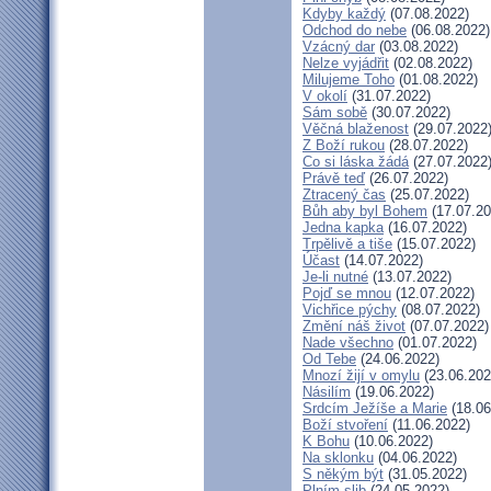
Kdyby každý
(07.08.2022)
Odchod do nebe
(06.08.2022)
Vzácný dar
(03.08.2022)
Nelze vyjádřit
(02.08.2022)
Milujeme Toho
(01.08.2022)
V okolí
(31.07.2022)
Sám sobě
(30.07.2022)
Věčná blaženost
(29.07.2022
Z Boží rukou
(28.07.2022)
Co si láska žádá
(27.07.2022
Právě teď
(26.07.2022)
Ztracený čas
(25.07.2022)
Bůh aby byl Bohem
(17.07.20
Jedna kapka
(16.07.2022)
Trpělivě a tiše
(15.07.2022)
Účast
(14.07.2022)
Je-li nutné
(13.07.2022)
Pojď se mnou
(12.07.2022)
Vichřice pýchy
(08.07.2022)
Změní náš život
(07.07.2022)
Nade všechno
(01.07.2022)
Od Tebe
(24.06.2022)
Mnozí žijí v omylu
(23.06.202
Násilím
(19.06.2022)
Srdcím Ježíše a Marie
(18.06
Boží stvoření
(11.06.2022)
K Bohu
(10.06.2022)
Na sklonku
(04.06.2022)
S někým být
(31.05.2022)
Plním slib
(24.05.2022)