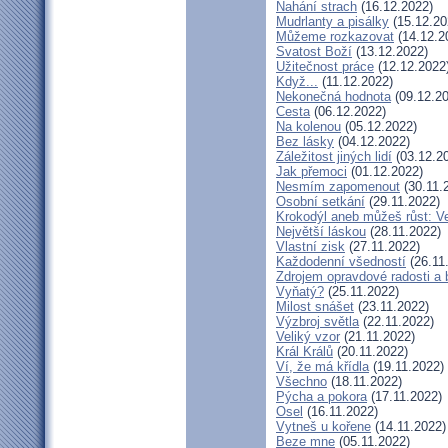
Nahání strach
(16.12.2022)
Mudrlanty a pisálky
(15.12.20
Můžeme rozkazovat
(14.12.2
Svatost Boží
(13.12.2022)
Užitečnost práce
(12.12.2022
Když...
(11.12.2022)
Nekonečná hodnota
(09.12.20
Cesta
(06.12.2022)
Na kolenou
(05.12.2022)
Bez lásky
(04.12.2022)
Záležitost jiných lidí
(03.12.2
Jak přemoci
(01.12.2022)
Nesmím zapomenout
(30.11.
Osobní setkání
(29.11.2022)
Krokodýl aneb můžeš růst: Ve
Největší láskou
(28.11.2022)
Vlastní zisk
(27.11.2022)
Každodenní všedností
(26.11
Zdrojem opravdové radosti a 
Vyňatý?
(25.11.2022)
Milost snášet
(23.11.2022)
Výzbroj světla
(22.11.2022)
Veliký vzor
(21.11.2022)
Král Králů
(20.11.2022)
Ví, že má křídla
(19.11.2022)
Všechno
(18.11.2022)
Pýcha a pokora
(17.11.2022)
Osel
(16.11.2022)
Vytneš u kořene
(14.11.2022)
Beze mne
(05.11.2022)