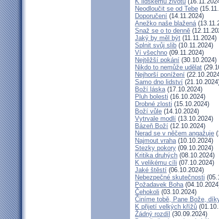
K lidskému životu
(16.11.202
Neodloučit se od Tebe
(15.11
Doporučení
(14.11.2024)
Anežko naše blažená
(13.11.
Snaž se o to denně
(12.11.20
Jaký by měl být
(11.11.2024)
Splnit svůj slib
(10.11.2024)
Ví všechno
(09.11.2024)
Nejtěžší pokání
(30.10.2024)
Nikdo to nemůže udělat
(29.1
Nejhorší ponížení
(22.10.2024
Samo dno lidství
(21.10.2024
Boží láska
(17.10.2024)
Pluh bolesti
(16.10.2024)
Drobné zlosti
(15.10.2024)
Boží vůle
(14.10.2024)
Vytrvale modlí
(13.10.2024)
Bázeň Boží
(12.10.2024)
Nerad se v něčem angažuje
(
Najmout vraha
(10.10.2024)
Stezky pokory
(09.10.2024)
Kritika druhých
(08.10.2024)
K velikému cíli
(07.10.2024)
Jaké štěstí
(06.10.2024)
Nebezpečné skutečnosti
(05.
Požadavek Boha
(04.10.2024
Čehokoli
(03.10.2024)
Činíme tobě, Pane Bože, dík
K přijetí velkých křížů
(01.10.
Žádný rozdíl
(30.09.2024)